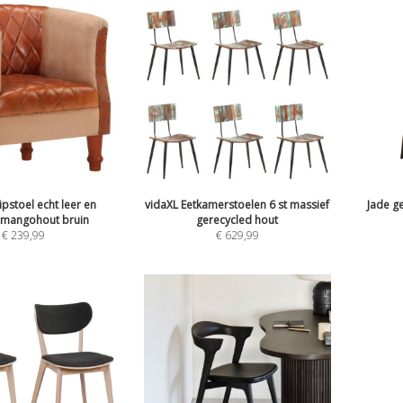
ipstoel echt leer en
vidaXL Eetkamerstoelen 6 st massief
Jade g
 mangohout bruin
gerecycled hout
€
239,99
€
629,99