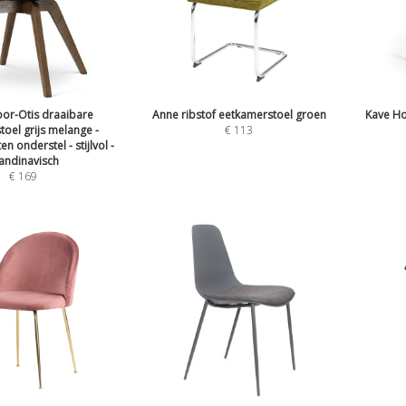
or-Otis draaibare
Anne ribstof eetkamerstoel groen
Kave Ho
oel grijs melange -
€
113
n onderstel - stijlvol -
andinavisch
€
169