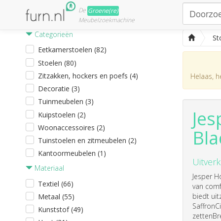
De
Groene(re)
Meubelzoekmachine
Categorieën
St
Eetkamerstoelen (82)
Stoelen (80)
Zitzakken, hockers en poefs (4)
Helaas, he
Decoratie (3)
Tuinmeubelen (3)
Jes
Kuipstoelen (2)
Woonaccessoires (2)
Bla
Tuinstoelen en zitmeubelen (2)
Kantoormeubelen (1)
Uitverk
Materiaal
Jesper H
Textiel (66)
van comfo
biedt ui
Metaal (55)
SaffronC
Kunststof (49)
zettenBr