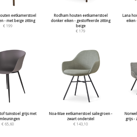
houten eetkamerstoel
Rodham houten eetkamerstoel
Lana ho
n - met beige zitting
donker eiken - gestoffeerde zitting
eiken 
€
199
beige
€
179
tof tuinstoel grijs met
Noa-Mae eetkamerstoel saliegroen -
Norwel
mleuningen
zwart onderstel
grijs -
€
65,60
€
143,10