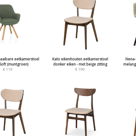
raaibare eetkamerstoel
Kato eikenhouten eetkamerstoel
Nena-
Soft (muntgroen)
donker eiken - met beige zitting
melang
€
119
€
199