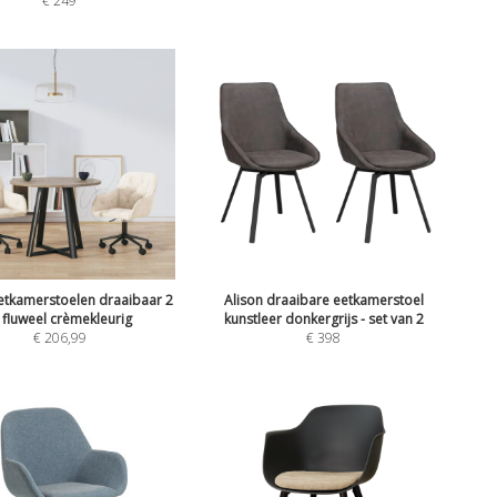
€
249
etkamerstoelen draaibaar 2
Alison draaibare eetkamerstoel
t fluweel crèmekleurig
kunstleer donkergrijs - set van 2
€
206,99
€
398