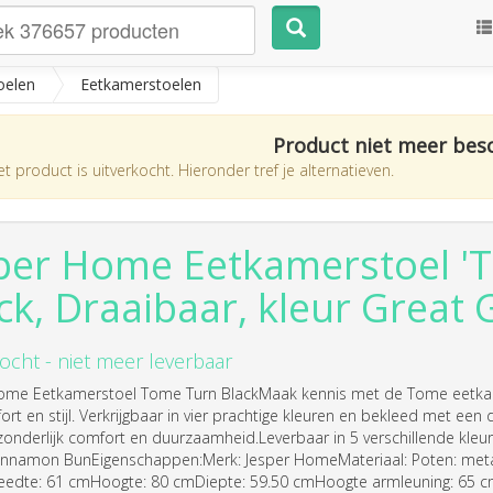
oelen
Eetkamerstoelen
Product niet meer bes
t product is uitverkocht. Hieronder tref je alternatieven.
per Home Eetkamerstoel '
ck, Draaibaar, kleur Great 
ocht - niet meer leverbaar
ome Eetkamerstoel Tome Turn BlackMaak kennis met de Tome eetkam
rt en stijl. Verkrijgbaar in vier prachtige kleuren en bekleed met ee
tzonderlijk comfort en duurzaamheid.Leverbaar in 5 verschillende kle
innamon BunEigenschappen:Merk: Jesper HomeMateriaal: Poten: metaal, 
eedte: 61 cmHoogte: 80 cmDiepte: 59.50 cmHoogte armleuning: 65 