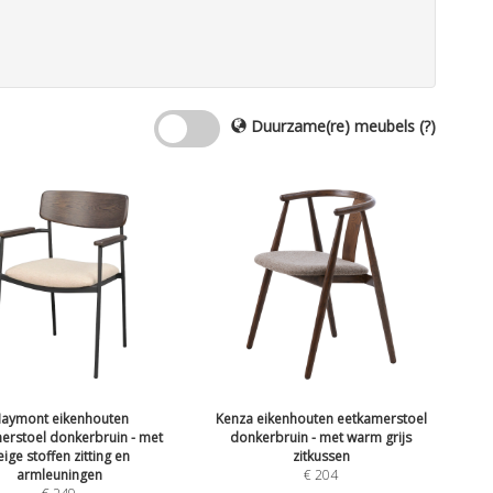
Duurzame(re) meubels
(?)
aymont eikenhouten
Kenza eikenhouten eetkamerstoel
erstoel donkerbruin - met
donkerbruin - met warm grijs
eige stoffen zitting en
zitkussen
armleuningen
€
204