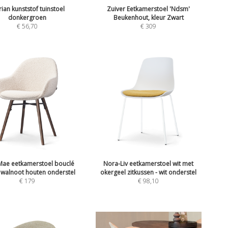
ian kunststof tuinstoel
Zuiver Eetkamerstoel 'Ndsm'
donkergroen
Beukenhout, kleur Zwart
€
56,70
€
309
ae eetkamerstoel bouclé
Nora-Liv eetkamerstoel wit met
- walnoot houten onderstel
okergeel zitkussen - wit onderstel
€
179
€
98,10