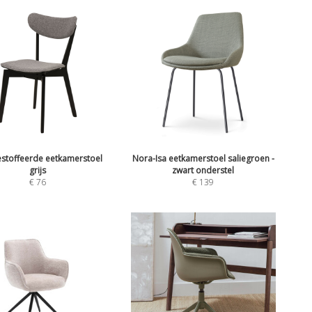
estoffeerde eetkamerstoel
Nora-Isa eetkamerstoel saliegroen -
grijs
zwart onderstel
€
76
€
139