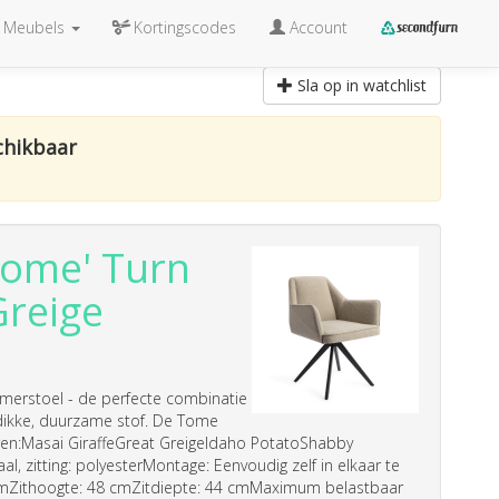
Meubels
Kortingscodes
Account
Sla op in watchlist
chikbaar
Tome' Turn
Greige
erstoel - de perfecte combinatie
n dikke, duurzame stof. De Tome
uren:Masai GiraffeGreat GreigeIdaho PotatoShabby
zitting: polyesterMontage: Eenvoudig zelf in elkaar te
cmZithoogte: 48 cmZitdiepte: 44 cmMaximum belastbaar