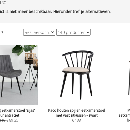
 130
ct is niet meer beschikbaar. Hieronder tref je alternatieven.
en
 Eetkamerstoel 'Eljas'
Paco houten spijlen eetkamerstoel
M
eur antraciet
met vast zitkussen - zwart
eetkam
119
€
89,25
€
138
b