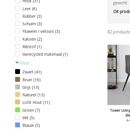
Hout (31)
gewicht:
Leer (6)
Dit produ
Rubber (3)
Schuim (3)
Fluweel / velours (3)
82
product
Katoen (2)
Ribstof (1)
Gerecycled materiaal (1)
Kleur
Zwart (41)
Bruin (16)
Grijs (13)
Naturel (13)
Licht Hout (11)
Groen (7)
Tower Living
kl
Wit (5)
€
Blauw (5)