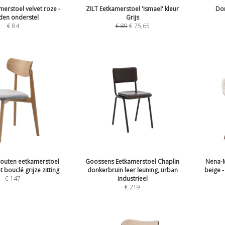
erstoel velvet roze -
ZILT Eetkamerstoel 'Ismael' kleur
Dor
den onderstel
Grijs
€
84
€
89
€
75,65
houten eetkamerstoel
Goossens Eetkamerstoel Chaplin
Nena-M
t bouclé grijze zitting
donkerbruin leer leuning, urban
beige 
€
147
industrieel
€
219