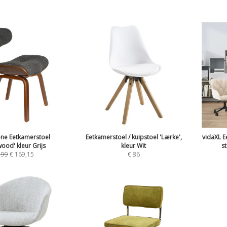
ne Eetkamerstoel
Eetkamerstoel / kuipstoel 'Lærke',
vidaXL E
wood' kleur Grijs
kleur Wit
s
199
€
169,15
€
86