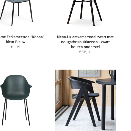
me Eetkamerstoel 'Konna',
Nena-Liz eetkamerstoel zwart met
kleur Blauw
nougatbruin zitkussen - zwart
€
135
houten onderstel
€
98,10