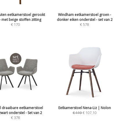
uten eetkamerstoel gerookt
Windham eetkamerstoel groen -
- met beige stoffen zitting
donker eiken onderstel - set van 2
€
170
€
578
l draaibare eetkamerstoel
Eetkamerstoel Nena-Liz | Nolon
 zwart onderstel - Set van 2
€
119
€
107,10
€
378