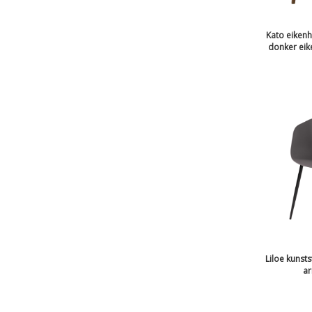
Kato eiken
donker eike
Liloe kunsts
ar