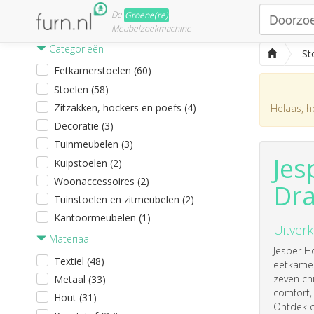
De
Groene(re)
Meubelzoekmachine
Categorieën
St
Eetkamerstoelen (60)
Stoelen (58)
Zitzakken, hockers en poefs (4)
Helaas, he
Decoratie (3)
Tuinmeubelen (3)
Jes
Kuipstoelen (2)
Woonaccessoires (2)
Dra
Tuinstoelen en zitmeubelen (2)
Kantoormeubelen (1)
Uitverk
Materiaal
Jesper H
Textiel (48)
eetkamer
zeven ch
Metaal (33)
comfort, 
Hout (31)
Ontdek o