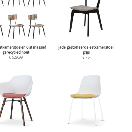
etkamerstoelen 6 st massief
Jade gestoffeerde eetkamerstoel
gerecycled hout
grijs
€
629,99
€
76