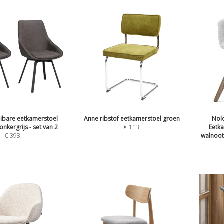
aibare eetkamerstoel
Anne ribstof eetkamerstoel groen
Nol
onkergrijs - set van 2
€
113
Eetka
€
398
walnoot 