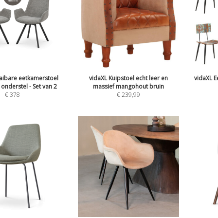
aibare eetkamerstoel
vidaXL Kuipstoel echt leer en
vidaXL E
t onderstel - Set van 2
massief mangohout bruin
€
378
€
239,99