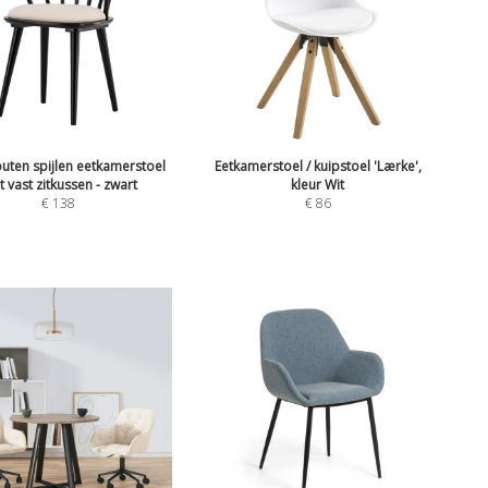
uten spijlen eetkamerstoel
Eetkamerstoel / kuipstoel 'Lærke',
 vast zitkussen - zwart
kleur Wit
€
138
€
86