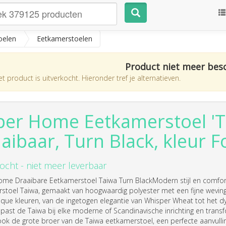
oelen
Eetkamerstoelen
Product niet meer bes
t product is uitverkocht. Hieronder tref je alternatieven.
per Home Eetkamerstoel 'T
aibaar, Turn Black, kleur 
ocht - niet meer leverbaar
ome Draaibare Eetkamerstoel Taiwa Turn BlackModern stijl en comfort
stoel Taiwa, gemaakt van hoogwaardig polyester met een fijne weving
ique kleuren, van de ingetogen elegantie van Whisper Wheat tot het 
past de Taiwa bij elke moderne of Scandinavische inrichting en transfo
ok de grote broer van de Taiwa eetkamerstoel, een perfecte aanvull