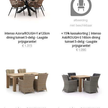
Intenso Azora/ROUGH-Y ø120cm
+ 15% kassakorting | Intenso
dining tuinset 5-delig - Laagste
Asti/ROUGH-S 160cm dining
prijsgarantie!
tuinset 5-delig - Laagste
€
1.315
prijsgarantie!
€
1.090