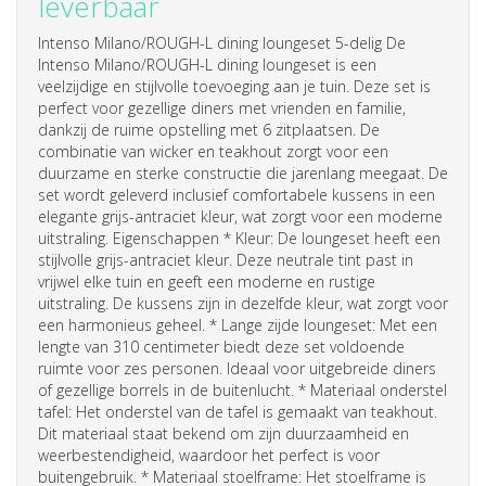
leverbaar
Intenso Milano/ROUGH-L dining loungeset 5-delig De
Intenso Milano/ROUGH-L dining loungeset is een
veelzijdige en stijlvolle toevoeging aan je tuin. Deze set is
perfect voor gezellige diners met vrienden en familie,
dankzij de ruime opstelling met 6 zitplaatsen. De
combinatie van wicker en teakhout zorgt voor een
duurzame en sterke constructie die jarenlang meegaat. De
set wordt geleverd inclusief comfortabele
kussens
in een
elegante grijs-antraciet kleur, wat zorgt voor een moderne
uitstraling. Eigenschappen * Kleur: De loungeset heeft een
stijlvolle grijs-antraciet kleur. Deze neutrale tint past in
vrijwel elke tuin en geeft een moderne en rustige
uitstraling. De
kussens
zijn in dezelfde kleur, wat zorgt voor
een harmonieus geheel. * Lange zijde loungeset: Met een
lengte van 310 centimeter biedt deze set voldoende
ruimte voor zes personen. Ideaal voor uitgebreide diners
of gezellige borrels in de buitenlucht. * Materiaal onderstel
tafel: Het onderstel van de tafel is gemaakt van teakhout.
Dit materiaal staat bekend om zijn duurzaamheid en
weerbestendigheid, waardoor het perfect is voor
buitengebruik. * Materiaal stoelframe: Het stoelframe is