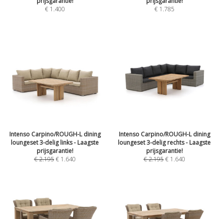
prijsgarantie!
prijsgarantie!
€
1.400
€
1.785
Intenso Carpino/ROUGH-L dining
Intenso Carpino/ROUGH-L dining
loungeset 3-delig links - Laagste
loungeset 3-delig rechts - Laagste
prijsgarantie!
prijsgarantie!
€
2.195
€
1.640
€
2.195
€
1.640