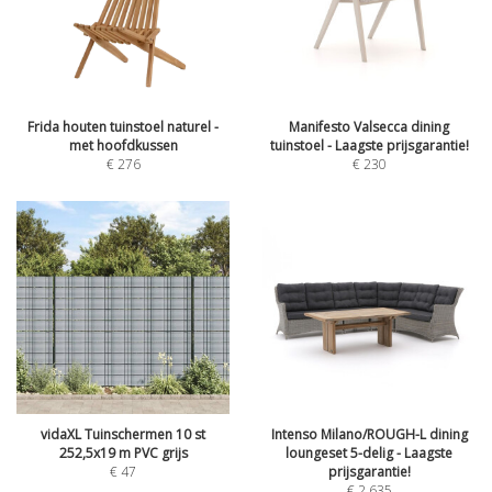
Frida houten tuinstoel naturel -
Manifesto Valsecca dining
met hoofdkussen
tuinstoel - Laagste prijsgarantie!
€
276
€
230
vidaXL Tuinschermen 10 st
Intenso Milano/ROUGH-L dining
252,5x19 m PVC grijs
loungeset 5-delig - Laagste
€
47
prijsgarantie!
€
2.635