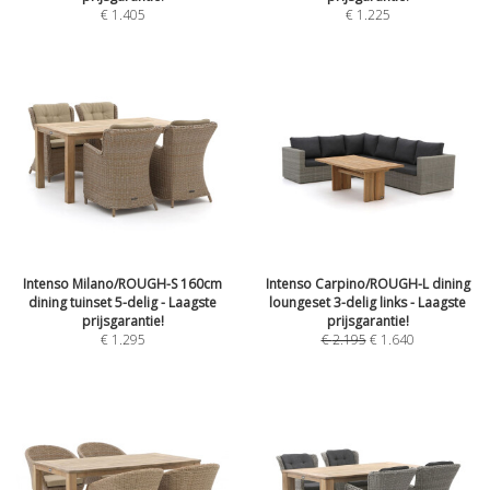
€
1.405
€
1.225
Intenso Milano/ROUGH-S 160cm
Intenso Carpino/ROUGH-L dining
dining tuinset 5-delig - Laagste
loungeset 3-delig links - Laagste
prijsgarantie!
prijsgarantie!
€
1.295
€
2.195
€
1.640