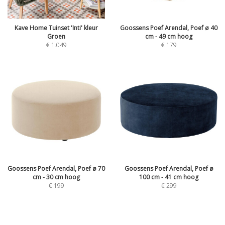
Kave Home Tuinset 'Inti' kleur
Goossens Poef Arendal, Poef ø 40
Groen
cm - 49 cm hoog
€
1.049
€
179
Goossens Poef Arendal, Poef ø 70
Goossens Poef Arendal, Poef ø
cm - 30 cm hoog
100 cm - 41 cm hoog
€
199
€
299