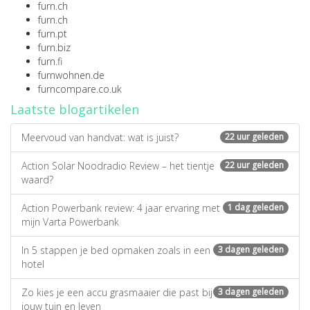
furn.ch
furn.ch
furn.pt
furn.biz
furn.fi
furnwohnen.de
furncompare.co.uk
Laatste blogartikelen
Meervoud van handvat: wat is juist?
22 uur geleden
Action Solar Noodradio Review – het tientje
22 uur geleden
waard?
Action Powerbank review: 4 jaar ervaring met
1 dag geleden
mijn Varta Powerbank
In 5 stappen je bed opmaken zoals in een
3 dagen geleden
hotel
Zo kies je een accu grasmaaier die past bij
3 dagen geleden
jouw tuin en leven