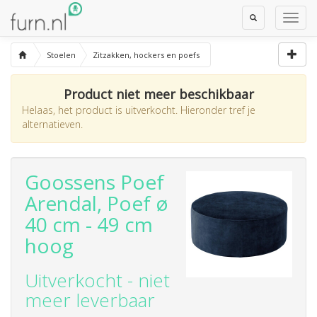
Toggle
Toggl
Search
Navig
Stoelen
Zitzakken, hockers en poefs
Product niet meer beschikbaar
Helaas, het product is uitverkocht. Hieronder tref je
alternatieven.
Goossens Poef
Arendal, Poef ø
40 cm - 49 cm
hoog
Uitverkocht - niet
meer leverbaar