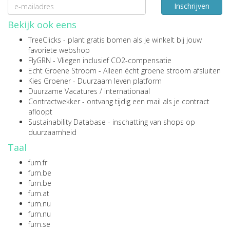
Inschrijven
Bekijk ook eens
TreeClicks
- plant gratis bomen als je winkelt bij jouw
favoriete webshop
FlyGRN
- Vliegen inclusief CO2-compensatie
Echt Groene Stroom
- Alleen écht groene stroom afsluiten
Kies Groener
- Duurzaam leven platform
Duurzame Vacatures
/
internationaal
Contractwekker
- ontvang tijdig een mail als je contract
afloopt
Sustainability Database
- inschatting van shops op
duurzaamheid
Taal
furn.fr
furn.be
furn.be
furn.at
furn.nu
furn.nu
furn.se