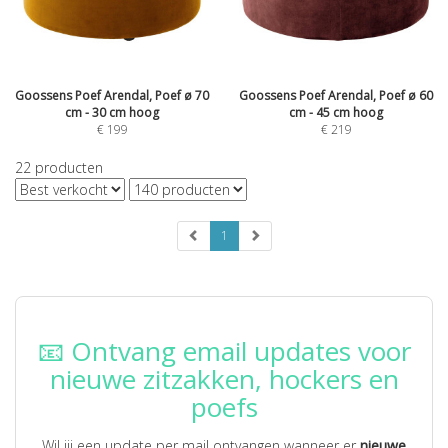
Goossens Poef Arendal, Poef ø 70
Goossens Poef Arendal, Poef ø 60
cm - 30 cm hoog
cm - 45 cm hoog
€
199
€
219
22
producten
1
📧 Ontvang email updates voor
nieuwe zitzakken, hockers en
poefs
Wil jij een update per mail ontvangen wanneer er
nieuwe