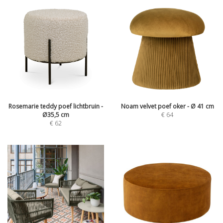
Rosemarie teddy poef lichtbruin -
Noam velvet poef oker - Ø 41 cm
Ø35,5 cm
€
64
€
62