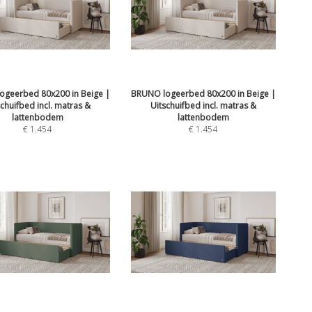
ogeerbed 80x200 in Beige |
BRUNO logeerbed 80x200 in Beige |
schuifbed incl. matras &
Uitschuifbed incl. matras &
lattenbodem
lattenbodem
€
1.454
€
1.454