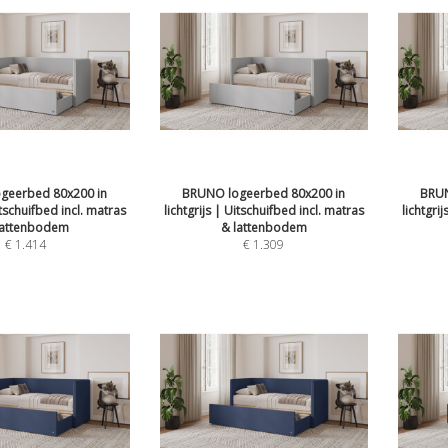
geerbed 80x200 in
BRUNO logeerbed 80x200 in
BRUN
itschuifbed incl. matras
lichtgrijs | Uitschuifbed incl. matras
lichtgri
lattenbodem
& lattenbodem
€
1.414
€
1.309