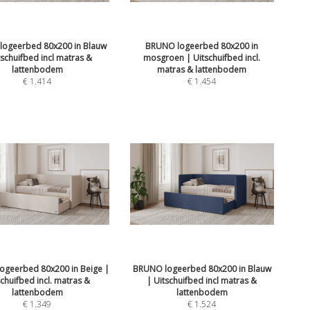
ogeerbed 80x200 in Blauw
BRUNO logeerbed 80x200 in
tschuifbed incl matras &
mosgroen | Uitschuifbed incl.
lattenbodem
matras & lattenbodem
€
1.414
€
1.454
ogeerbed 80x200 in Beige |
BRUNO logeerbed 80x200 in Blauw
schuifbed incl. matras &
| Uitschuifbed incl matras &
lattenbodem
lattenbodem
€
1.349
€
1.524