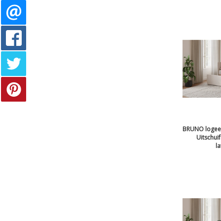
BRUNO logeer
Uitschui
l