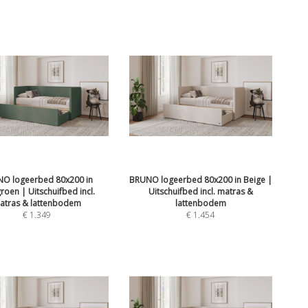
O logeerbed 80x200 in
BRUNO logeerbed 80x200 in Beige |
oen | Uitschuifbed incl.
Uitschuifbed incl. matras &
atras & lattenbodem
lattenbodem
€
1.349
€
1.454