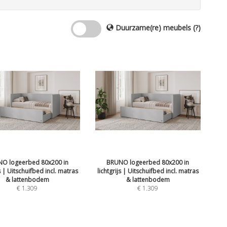
Duurzame(re) meubels
(?)
O logeerbed 80x200 in
BRUNO logeerbed 80x200 in
js | Uitschuifbed incl. matras
lichtgrijs | Uitschuifbed incl. matras
& lattenbodem
& lattenbodem
€
1.309
€
1.309