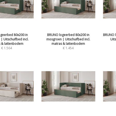
geerbed 80x200 in
BRUNO logeerbed 80x200 in
BRUNO l
 Uitschuifbed incl.
mosgroen | Uitschuifbed incl.
Uit
 & lattenbodem
matras & lattenbodem
€
1.564
€
1.454