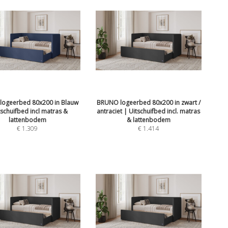
ogeerbed 80x200 in Blauw
BRUNO logeerbed 80x200 in zwart /
tschuifbed incl matras &
antraciet | Uitschuifbed incl. matras
lattenbodem
& lattenbodem
€
1.309
€
1.414