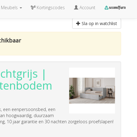
Meubels
Kortingscodes
Account
Sla op in watchlist
chikbaar
htgrijs |
attenbodem
nk, een eenpersoonsbed, een
van hoogwaardig, duurzaam
nding, 10 jaar garantie en 30 nachten zorgeloos proefslapen!