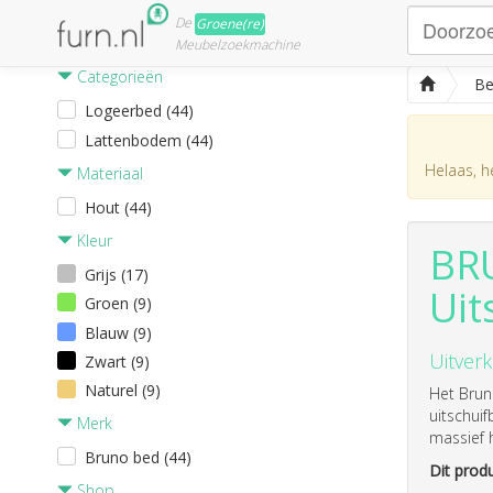
De
Groene(re)
Meubelzoekmachine
Categorieën
Be
Logeerbed (44)
Lattenbodem (44)
Helaas, he
Materiaal
Hout (44)
Kleur
BRU
Grijs (17)
Uit
Groen (9)
Blauw (9)
Uitverk
Zwart (9)
Naturel (9)
Het Brun
uitschui
Merk
massief h
Bruno bed (44)
Dit produ
Shop