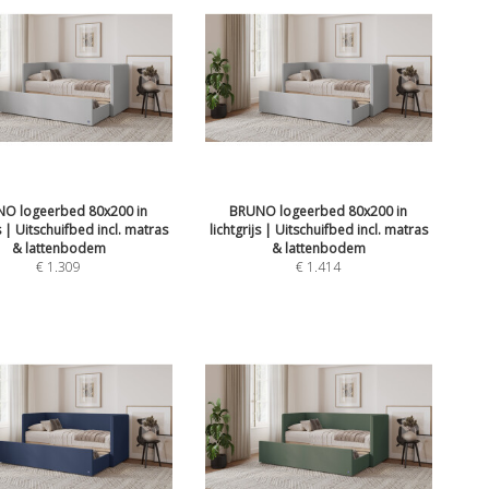
O logeerbed 80x200 in
BRUNO logeerbed 80x200 in
js | Uitschuifbed incl. matras
lichtgrijs | Uitschuifbed incl. matras
& lattenbodem
& lattenbodem
€
1.309
€
1.414