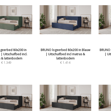
geerbed 80x200 in
BRUNO logeerbed 80x200 in Blauw
BRUNO l
 Uitschuifbed incl.
| Uitschuifbed incl matras &
| Ui
 & lattenbodem
lattenbodem
€
1.349
€
1.414