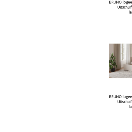
BRUNO logeer
Uitschui
l
BRUNO logeer
Uitschui
l