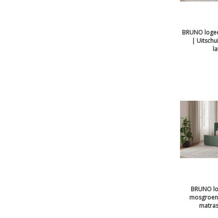
BRUNO logee
| Uitschu
l
BRUNO lo
mosgroen |
matras