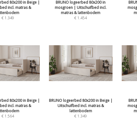
bed 80x200 in Beige |
BRUNO logeerbed 80x200 in
BRUN
fbed incl. matras &
mosgroen | Uitschuifbed incl.
mosgr
attenbodem
matras & lattenbodem
m
€
1.349
€
1.454
bed 80x200 in Beige |
BRUNO logeerbed 80x200 in Beige |
BRUN
fbed incl. matras &
Uitschuifbed incl. matras &
mosgr
attenbodem
lattenbodem
m
€
1.564
€
1.349