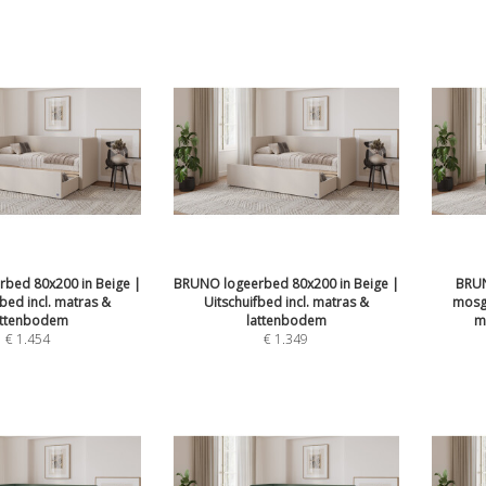
bed 80x200 in Beige |
BRUNO logeerbed 80x200 in Beige |
BRUN
fbed incl. matras &
Uitschuifbed incl. matras &
mosgr
attenbodem
lattenbodem
m
€
1.454
€
1.349