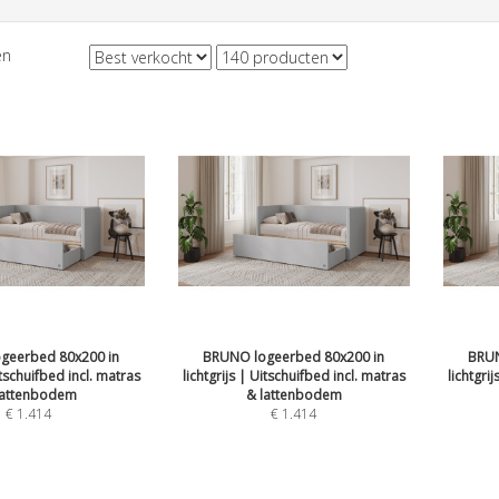
en
geerbed 80x200 in
BRUNO logeerbed 80x200 in
BRUN
itschuifbed incl. matras
lichtgrijs | Uitschuifbed incl. matras
lichtgri
lattenbodem
& lattenbodem
€
1.414
€
1.414