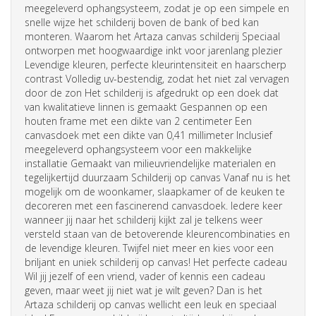
meegeleverd ophangsysteem, zodat je op een simpele en
snelle wijze het schilderij boven de bank of bed kan
monteren. Waarom het Artaza canvas schilderij Speciaal
ontworpen met hoogwaardige inkt voor jarenlang plezier
Levendige kleuren, perfecte kleurintensiteit en haarscherp
contrast Volledig uv-bestendig, zodat het niet zal vervagen
door de zon Het schilderij is afgedrukt op een doek dat
van kwalitatieve linnen is gemaakt Gespannen op een
houten frame met een dikte van 2 centimeter Een
canvasdoek met een dikte van 0,41 millimeter Inclusief
meegeleverd ophangsysteem voor een makkelijke
installatie Gemaakt van milieuvriendelijke materialen en
tegelijkertijd duurzaam Schilderij op canvas Vanaf nu is het
mogelijk om de woonkamer, slaapkamer of de keuken te
decoreren met een fascinerend canvasdoek. Iedere keer
wanneer jij naar het schilderij kijkt zal je telkens weer
versteld staan van de betoverende kleurencombinaties en
de levendige kleuren. Twijfel niet meer en kies voor een
briljant en uniek schilderij op canvas! Het perfecte cadeau
Wil jij jezelf of een vriend, vader of kennis een cadeau
geven, maar weet jij niet wat je wilt geven? Dan is het
Artaza schilderij op canvas wellicht een leuk en speciaal