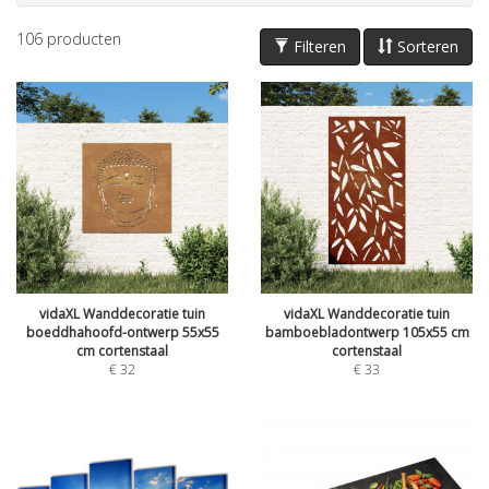
106
producten
Filteren
Sorteren
vidaXL Wanddecoratie tuin
vidaXL Wanddecoratie tuin
boeddhahoofd-ontwerp 55x55
bamboebladontwerp 105x55 cm
cm cortenstaal
cortenstaal
€
32
€
33