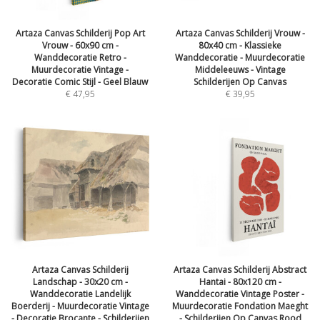
Artaza Canvas Schilderij Pop Art
Artaza Canvas Schilderij Vrouw -
Vrouw - 60x90 cm -
80x40 cm - Klassieke
Wanddecoratie Retro -
Wanddecoratie - Muurdecoratie
Muurdecoratie Vintage -
Middeleeuws - Vintage
Decoratie Comic Stijl - Geel Blauw
Schilderijen Op Canvas
€
47,95
€
39,95
Artaza Canvas Schilderij
Artaza Canvas Schilderij Abstract
Landschap - 30x20 cm -
Hantai - 80x120 cm -
Wanddecoratie Landelijk
Wanddecoratie Vintage Poster -
Boerderij - Muurdecoratie Vintage
Muurdecoratie Fondation Maeght
- Decoratie Brocante - Schilderijen
- Schilderijen Op Canvas Rood