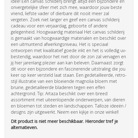
idee! Een canvas schilderij brengt altijd een bijzondere en
onvergetelijke sfeer met zich mee, waardoor jouw beste
vriend, liefste vader of dierbare dit nooit meer zal
vergeten. Zoek niet langer en geef een canvas schilderij
cadeau voor een verjaardag, geboorte of andere
gelegenheid. Hoogwaardig materiaal Het canvas schilderij
is gemaakt van hoogwaardige materialen en beschikt over
een uitmuntend afwerkingsniveau. Het is speciaal
ontworpen met kwalitatief goede inkt en het is volledig uv-
bestendig, waardoor het niet door de zon zal vervagen en
jij hier jarenlang plezier aan kan beleven. Daarnaast zorgt
dit voor een bijzondere en fascinerende uitstraling die jou
keer op keer versteld laat staan. Een gedetailleerde, retro-
stijl illustratie van een bloeiende magnolia bloem met
bruine, gedetailleerde bladeren tegen een effen
achtergrond. Tip: Artaza beschikt over een breed
assortiment met uiteenlopende onderwerpen, van dieren
en bloemen tot steden en landschappen. Talloze ideeën /
designs zijn uitgewerkt. Neem een kijkje in onze winkel!
Dit product is niet meer beschikbaar. Hieronder tref je
alternatieven.