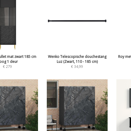
Bullet mat zwart 185 cm
Wenko Telescopische douchestang
Roy met
oog 1 deur
Luz (Zwart, 110 - 185 cm)
€
279
€
34,99