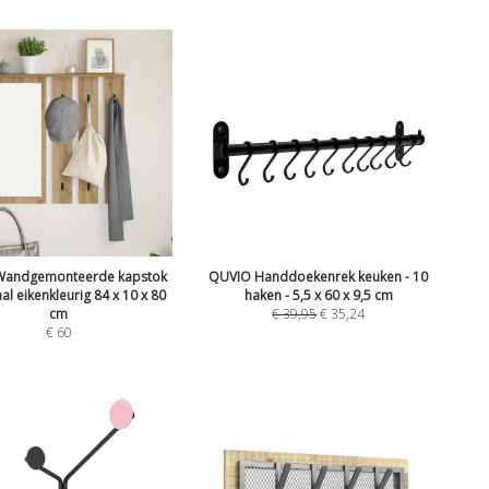
 Wandgemonteerde kapstok
QUVIO Handdoekenrek keuken - 10
al eikenkleurig 84 x 10 x 80
haken - 5,5 x 60 x 9,5 cm
cm
€
39,95
€
35,24
€
60