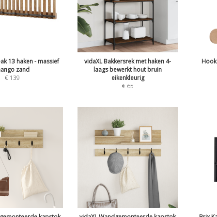
ak 13 haken - massief
vidaXL Bakkersrek met haken 4-
Hook 
ango zand
laags bewerkt hout bruin
€
139
eikenkleurig
€
65
gemonteerde kapstok
vidaXL Wandgemonteerde kapstok
Brix K