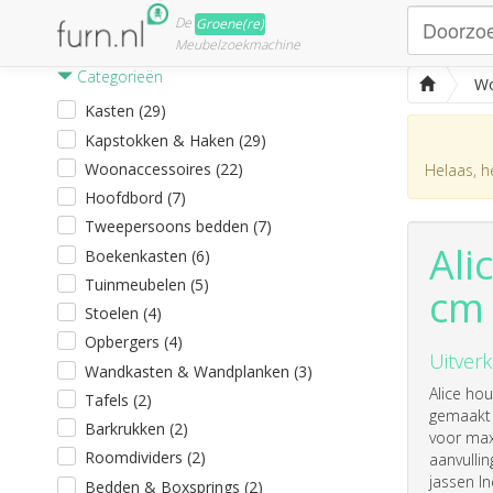
De
Groene(re)
Meubelzoekmachine
Categorieën
Wo
Kasten (29)
Kapstokken & Haken (29)
Woonaccessoires (22)
Helaas, he
Hoofdbord (7)
Tweepersoons bedden (7)
Ali
Boekenkasten (6)
Tuinmeubelen (5)
cm
Stoelen (4)
Opbergers (4)
Uitverk
Wandkasten & Wandplanken (3)
Alice ho
Tafels (2)
gemaakt 
Barkrukken (2)
voor max
Roomdividers (2)
aanvulli
jassen I
Bedden & Boxsprings (2)