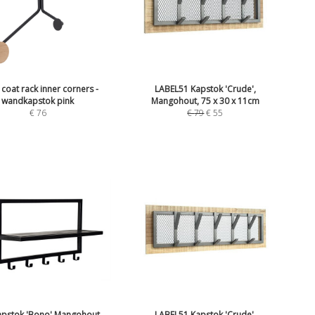
coat rack inner corners -
LABEL51 Kapstok 'Crude',
wandkapstok pink
Mangohout, 75 x 30 x 11cm
€
76
€
79
€
55
apstok 'Bono' Mangohout,
LABEL51 Kapstok 'Crude',