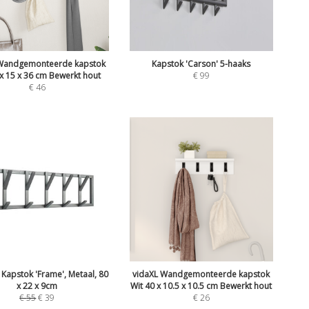
 Wandgemonteerde kapstok
Kapstok 'Carson' 5-haaks
 x 15 x 36 cm Bewerkt hout
€
99
€
46
Kapstok 'Frame', Metaal, 80
vidaXL Wandgemonteerde kapstok
x 22 x 9cm
Wit 40 x 10.5 x 10.5 cm Bewerkt hout
€
55
€
39
€
26