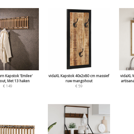
urn Kapstok 'Emilee'
vidaXL Kapstok 40x2x80 cm massief
vidaXL
ut, Met 13 haken
ruw mangohout
artisana
€
149
€
59