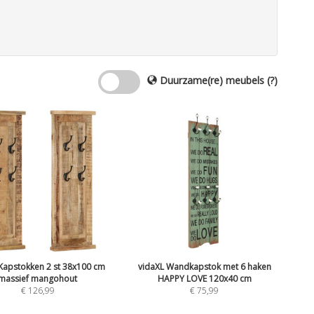
Duurzame(re) meubels
(?)
Kapstokken 2 st 38x100 cm
vidaXL Wandkapstok met 6 haken
massief mangohout
HAPPY LOVE 120x40 cm
€
126,99
€
75,99