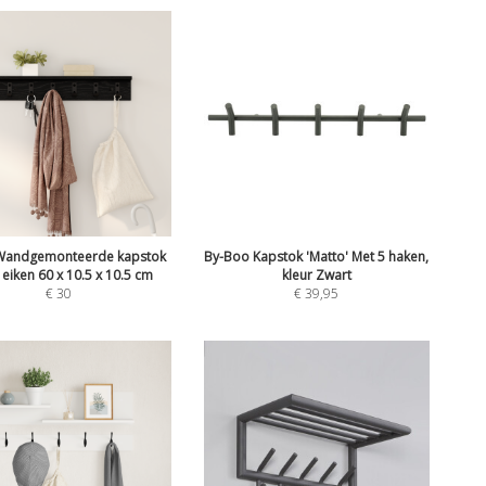
 Wandgemonteerde kapstok
By-Boo Kapstok 'Matto' Met 5 haken,
 eiken 60 x 10.5 x 10.5 cm
kleur Zwart
€
30
€
39,95