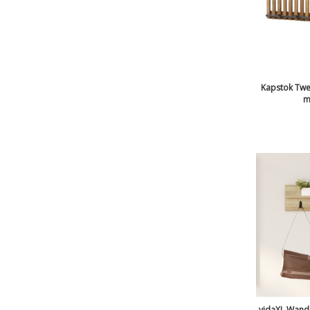
Kapstok Twe
m
vidaXL Wand