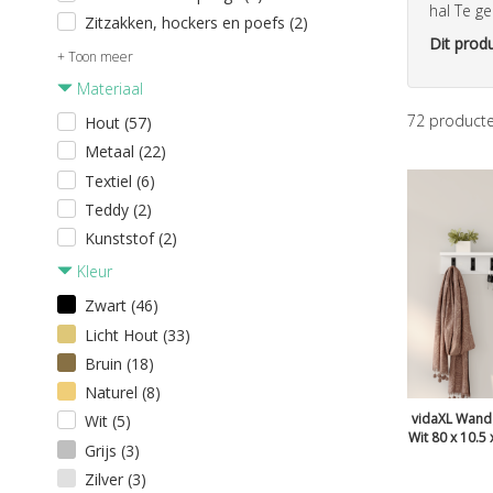
hal Te ge
Zitzakken, hockers en poefs (2)
Dit produ
+ Toon meer
Materiaal
72
product
Hout (57)
Metaal (22)
Textiel (6)
Teddy (2)
Kunststof (2)
Kleur
Zwart (46)
Licht Hout (33)
Bruin (18)
Naturel (8)
vidaXL Wand
Wit (5)
Wit 80 x 10.5
Grijs (3)
Zilver (3)