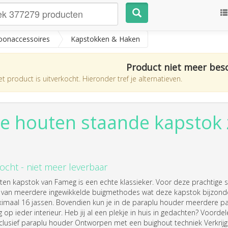
onaccessoires
Kapstokken & Haken
Product niet meer bes
t product is uitverkocht. Hieronder tref je alternatieven.
ce houten staande kapstok 
ocht - niet meer leverbaar
uten kapstok van Fameg is een echte klassieker. Voor deze prachtige 
van meerdere ingewikkelde buigmethodes wat deze kapstok bijzonde
imaal 16 jassen. Bovendien kun je in de paraplu houder meerdere pa
ng op ieder interieur. Heb jij al een plekje in huis in gedachten? Vo
nclusief paraplu houder Ontworpen met een buighout techniek Verkrijg