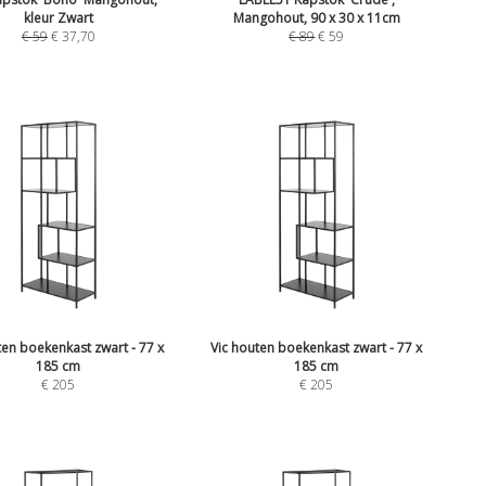
kleur Zwart
Mangohout, 90 x 30 x 11cm
€
59
€
37,70
€
89
€
59
ten boekenkast zwart - 77 x
Vic houten boekenkast zwart - 77 x
185 cm
185 cm
€
205
€
205