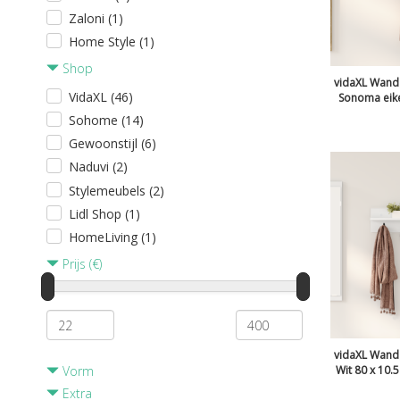
Zaloni (1)
Home Style (1)
Shop
vidaXL Wand
VidaXL (46)
Sonoma eike
Sohome (14)
Gewoonstijl (6)
Naduvi (2)
Stylemeubels (2)
Lidl Shop (1)
HomeLiving (1)
Prijs (€)
vidaXL Wand
Wit 80 x 10.
Vorm
Extra