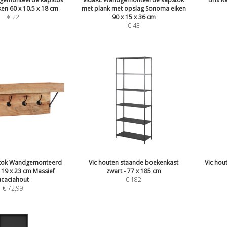
en 60 x 10.5 x 18 cm
met plank met opslag Sonoma eiken
€
22
90 x 15 x 36 cm
€
43
stok Wandgemonteerd
Vic houten staande boekenkast
Vic hou
 19 x 23 cm Massief
zwart - 77 x 185 cm
acaciahout
€
182
€
72,99