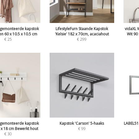
gemonteerde kapstok
LifestyleFurn Staande Kapstok
vidaXL
n 60 x 10.5 x 10.5 cm
'Kelsie' 182 x 70cm, acaciahout
Wit 90
€
25
€
299
gemonteerde kapstok
Kapstok 'Carson' 5-haaks
LABEL51 
5 x 18 cm Bewerkt hout
€
99
€
30