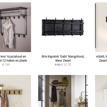
Yena' Acaciahout en
Brix Kapstok 'Gabi' Mangohout,
vidaXL
t 12 haken en plank
kleur Zwart
Zwart
€
199
€
59
€
37,70