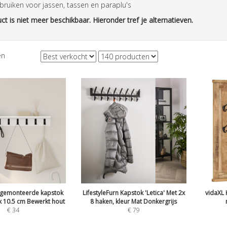
bruiken voor jassen, tassen en paraplu's
ct is niet meer beschikbaar. Hieronder tref je alternatieven.
en
gemonteerde kapstok
LifestyleFurn Kapstok 'Letica' Met 2x
vidaXL 
 x 10.5 cm Bewerkt hout
8 haken, kleur Mat Donkergrijs
€
34
€
79