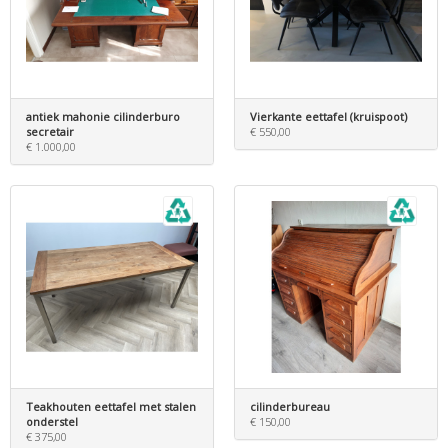
antiek mahonie cilinderburo
Vierkante eettafel (kruispoot)
secretair
€ 550,00
€ 1.000,00
Teakhouten eettafel met stalen
cilinderbureau
onderstel
€ 150,00
€ 375,00