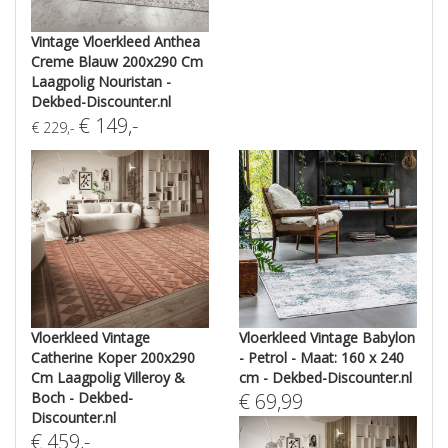
Vintage Vloerkleed Anthea
Creme Blauw 200x290 Cm
Laagpolig Nouristan -
Dekbed-Discounter.nl
€
149
,-
€
229
,-
Vloerkleed Vintage
Vloerkleed Vintage Babylon
Catherine Koper 200x290
- Petrol - Maat: 160 x 240
Cm Laagpolig Villeroy &
cm - Dekbed-Discounter.nl
Boch - Dekbed-
€
69,99
Discounter.nl
€
459
,-