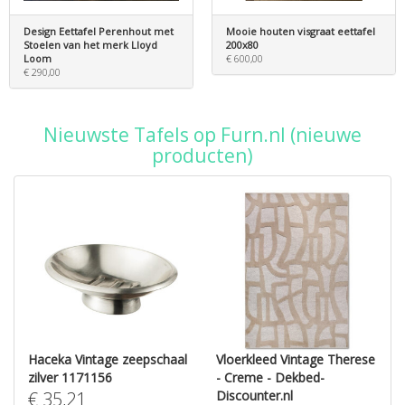
Design Eettafel Perenhout met
Mooie houten visgraat eettafel
Stoelen van het merk Lloyd
200x80
Loom
€ 600,00
€ 290,00
Nieuwste Tafels op Furn.nl (nieuwe
producten)
Haceka Vintage zeepschaal
Vloerkleed Vintage Therese
zilver 1171156
- Creme - Dekbed-
€
35,21
Discounter.nl