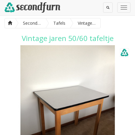
Toggle
Toggl
Search
Navig
SecondFurn
Tafels
Vintage jaren 50/60 tafeltje
Vintage jaren 50/60 tafeltje