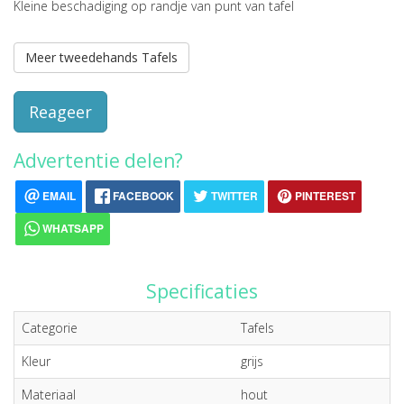
Kleine beschadiging op randje van punt van tafel
Meer tweedehands Tafels
Reageer
Advertentie delen?
EMAIL
FACEBOOK
TWITTER
PINTEREST
WHATSAPP
Specificaties
Categorie
Tafels
Kleur
grijs
Materiaal
hout