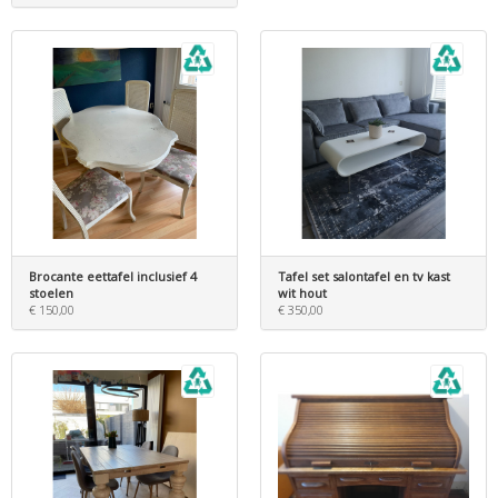
Brocante eettafel inclusief 4
Tafel set salontafel en tv kast
stoelen
wit hout
€ 150,00
€ 350,00