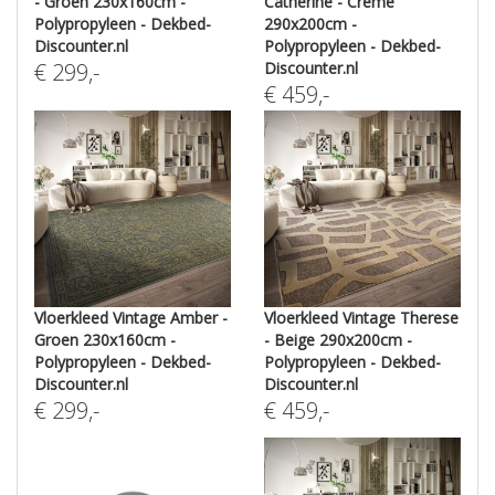
- Groen 230x160cm -
Catherine - Crème
Polypropyleen - Dekbed-
290x200cm -
Discounter.nl
Polypropyleen - Dekbed-
€
299
,-
Discounter.nl
€
459
,-
Vloerkleed Vintage Amber -
Vloerkleed Vintage Therese
Groen 230x160cm -
- Beige 290x200cm -
Polypropyleen - Dekbed-
Polypropyleen - Dekbed-
Discounter.nl
Discounter.nl
€
299
,-
€
459
,-