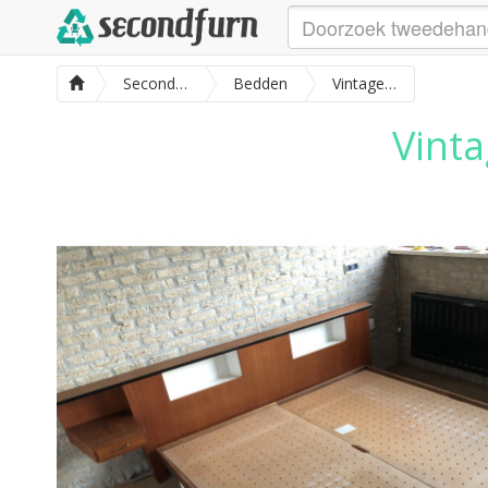
SecondFurn
Bedden
Vintage jaren 50/60 bedframe 2 pers.
Vinta