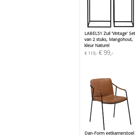
LABEL51 Zuil 'Vintage' Se
van 2 stuks, Mangohout,
kleur Naturel
€
99
,-
€
119
,-
Dan-Form eetkamerstoel