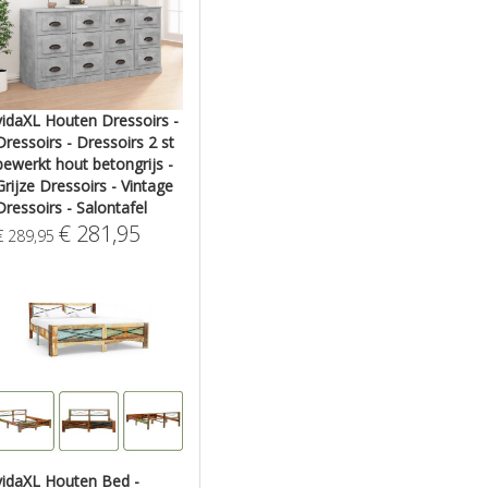
vidaXL Houten Dressoirs -
Dressoirs - Dressoirs 2 st
bewerkt hout betongrijs -
Grijze Dressoirs - Vintage
Dressoirs - Salontafel
€
281,95
€
289,95
vidaXL Houten Bed -