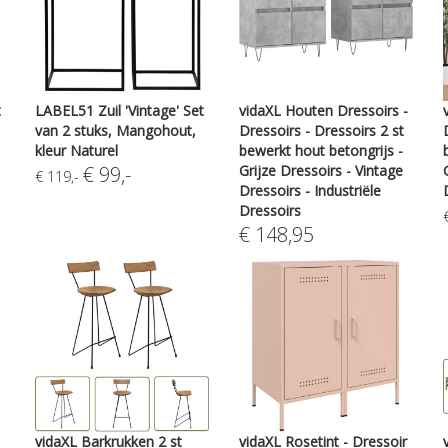
t
LABEL51 Zuil 'Vintage' Set
vidaXL Houten Dressoirs -
van 2 stuks, Mangohout,
Dressoirs - Dressoirs 2 st
kleur Naturel
bewerkt hout betongrijs -
€
99
,-
Grijze Dressoirs - Vintage
€
119
,-
Dressoirs - Industriële
Dressoirs
€
148,95
vidaXL Barkrukken 2 st
vidaXL Rosetint - Dressoir