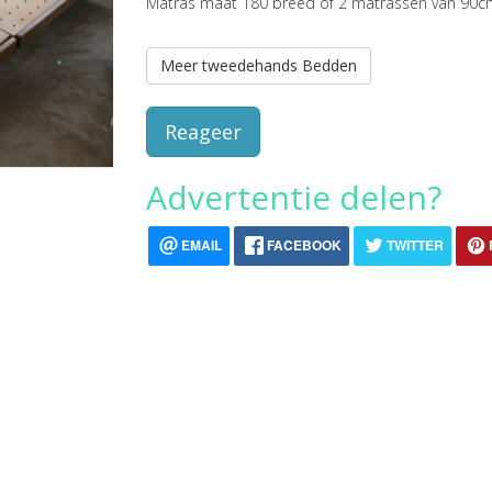
Matras maat 180 breed of 2 matrassen van 90
Meer tweedehands Bedden
Reageer
Advertentie delen?
EMAIL
FACEBOOK
TWITTER