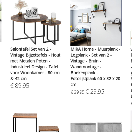
t
Salontafel Set van 2 -
MIRA Home - Muurplank -
Vintage Bijzettafels - Hout
Legplank - Set van 2 -
met Metalen Poten -
Vintage - Bruin -
Industrieel Design - Tafel
Wandmontage -
voor Woonkamer - 80 cm
Boekenplank -
& 42 cm
Fotolijstplank 60 x 32 x 20
€
89,95
cm
€
29,95
€
39,95