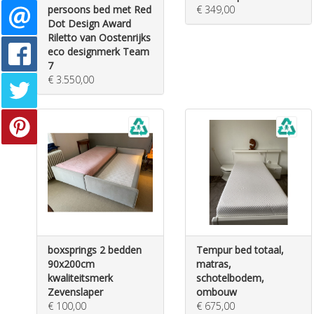
persoons bed met Red
€ 349,00
Dot Design Award
Riletto van Oostenrijks
eco designmerk Team
7
€ 3.550,00
boxsprings 2 bedden
Tempur bed totaal,
90x200cm
matras,
kwaliteitsmerk
schotelbodem,
Zevenslaper
ombouw
€ 100,00
€ 675,00