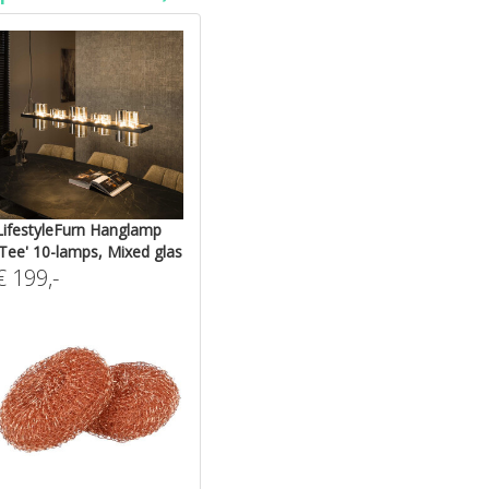
LifestyleFurn Hanglamp
'Tee' 10-lamps, Mixed glas
€
199
,-