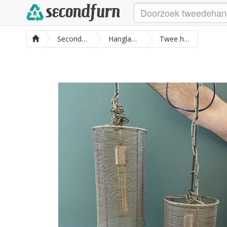
SecondFurn
Hanglampen
Twee hanglampen