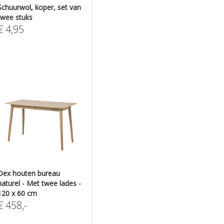
Schuurwol, koper, set van
twee stuks
€
4,95
Dex houten bureau
naturel - Met twee lades -
120 x 60 cm
€
458
,-