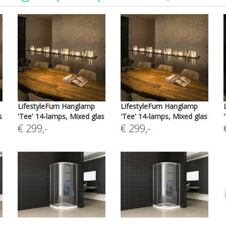
LifestyleFurn Hanglamp
LifestyleFurn Hanglamp
s
'Tee' 14-lamps, Mixed glas
'Tee' 14-lamps, Mixed glas
€
299
,-
€
299
,-