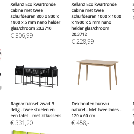
Xellanz Eco kwartronde
Xellanz Eco kwartronde
cabine met twee
cabine met twee
schuifdeuren 800 x 800 x
schuifdeuren 1000 x 1000
1900 x 5 mm nano helder
x 1900 x 5 mm nano
glas/chroom 20.3710
helder glas/chroom
€
306,99
20.3712
€
228,99
Ragnar tuinset zwart 3
Dex houten bureau
delig - twee stoelen en
naturel - Met twee lades -
een tafel – met zitkussens
120 x 60 cm
€
331,20
€
458
,-