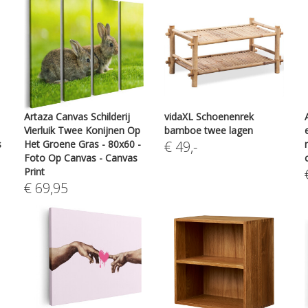
Artaza Canvas Schilderij
vidaXL Schoenenrek
Vierluik Twee Konijnen Op
bamboe twee lagen
s
Het Groene Gras - 80x60 -
€
49
,-
Foto Op Canvas - Canvas
Print
€
69,95