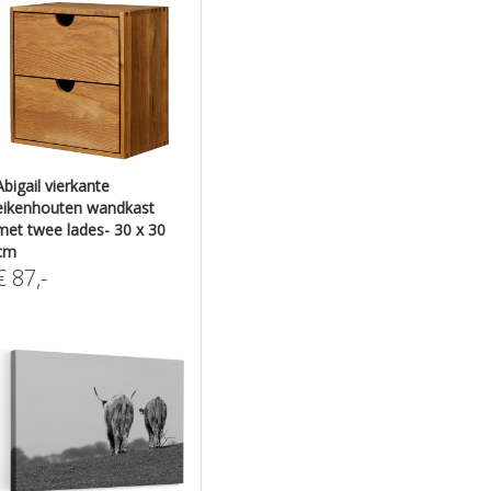
Abigail vierkante
eikenhouten wandkast
met twee lades- 30 x 30
cm
€
87
,-