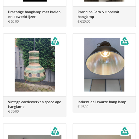
Prachtige hanglamp met kralen
Prandina Sera S Opaalwit
en bewerkt ijzer
hanglamp
€ 50,00
€ 650,00
Vintage aardewerken space age
industrieel zwarte hang lamp
hanglamp
€ 45,00
€ 35,00