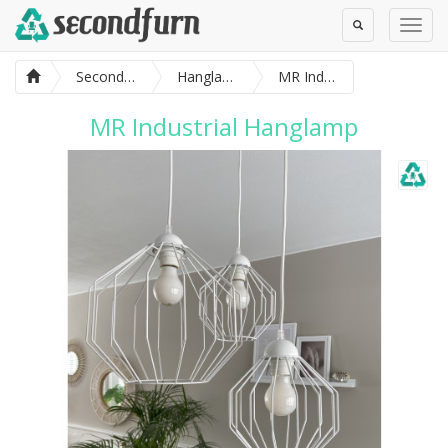
Toggle
Toggl
Search
Navig
SecondFurn
Hanglampen
MR Industrial Hanglamp
MR Industrial Hanglamp