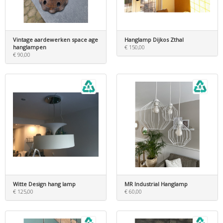
Vintage aardewerken space age
Hanglamp Dijkos Zthal
hanglampen
€ 150,00
€ 90,00
Witte Design hang lamp
MR Industrial Hanglamp
€ 125,00
€ 60,00