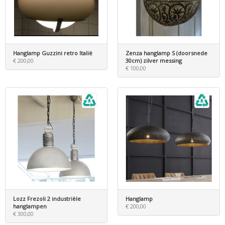
Hanglamp Guzzini retro Italië
Zenza hanglamp S (doorsnede
€ 200,00
30cm) zilver messing
€ 100,00
Lozz Frezoli 2 industriële
Hanglamp
hanglampen
€ 200,00
€ 300,00