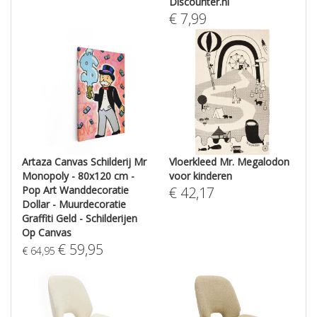
Discounter.nl
€
7,99
Artaza Canvas Schilderij Mr
Vloerkleed Mr. Megalodon
Monopoly - 80x120 cm -
voor kinderen
Pop Art Wanddecoratie
€
42,17
Dollar - Muurdecoratie
Graffiti Geld - Schilderijen
Op Canvas
€
59,95
€
64,95