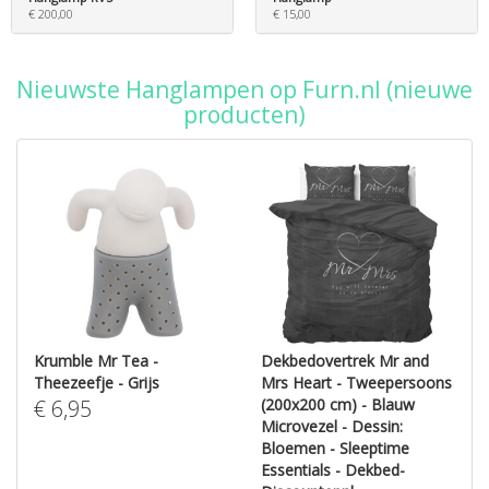
€ 200,00
€ 15,00
Nieuwste Hanglampen op Furn.nl (nieuwe
producten)
Krumble Mr Tea -
Dekbedovertrek Mr and
Theezeefje - Grijs
Mrs Heart - Tweepersoons
€
6,95
(200x200 cm) - Blauw
Microvezel - Dessin:
Bloemen - Sleeptime
Essentials - Dekbed-