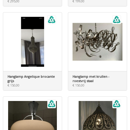
€ 295,00
€ 199,00
Hanglamp Angelique brocante
Hanglamp met krullen -
grijs
roestvrij staal
€ 150,00
€ 150,00