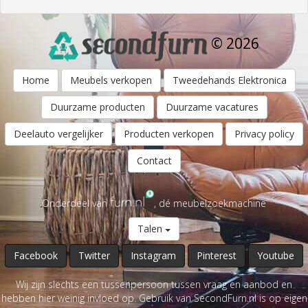
© 2026
Home
Meubels verkopen
Tweedehands Elektronica
Duurzame producten
Duurzame vacatures
Deelauto vergelijker
Producten verkopen
Privacy policy
Contact
Onderdeel van
, dé meubelzoekmachine
Talen
Facebook
Twitter
Instagram
Pinterest
Youtube
Wij zijn slechts een tussenpersoon tussen vraag en aanbod en
hebben hier weinig invloed op. Gebruik van SecondFurn.nl is op eigen