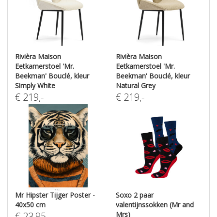
Rivièra Maison
Rivièra Maison
Eetkamerstoel 'Mr.
Eetkamerstoel 'Mr.
Beekman' Bouclé, kleur
Beekman' Bouclé, kleur
Simply White
Natural Grey
€
219
,-
€
219
,-
Mr Hipster Tijger Poster -
Soxo 2 paar
40x50 cm
valentijnssokken (Mr and
€
23,95
Mrs)