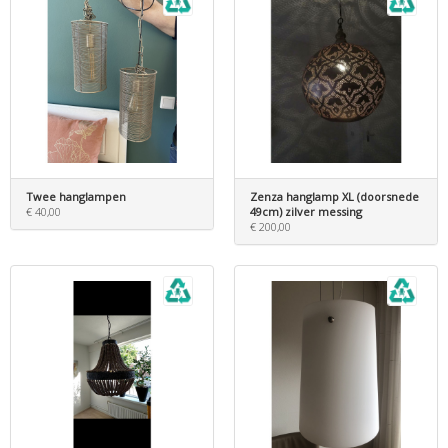
Twee hanglampen
Zenza hanglamp XL (doorsnede
€ 40,00
49cm) zilver messing
€ 200,00