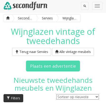
Toggle
Toggl
Search
Navig
SecondFurn
Servies
Wijnglazen
Wijnglazen vintage of
tweedehands
Terug naar Servies
Alle vintage meubels
Plaats een advertentie
Nieuwste tweedehands
meubels en Wijnglazen
Filters