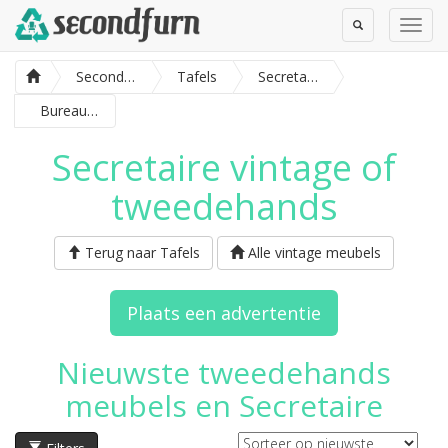
Toggle
Toggl
Search
Navig
SecondFurn
Tafels
Secretaire
Bureau/secretaire
Secretaire vintage of
tweedehands
Terug naar Tafels
Alle vintage meubels
Plaats een advertentie
Nieuwste tweedehands
meubels en Secretaire