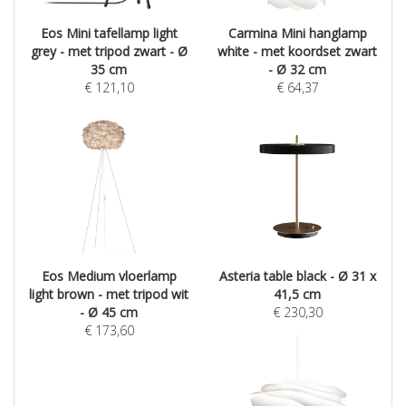
Eos Mini tafellamp light
Carmina Mini hanglamp
grey - met tripod zwart - Ø
white - met koordset zwart
35 cm
- Ø 32 cm
€
121,10
€
64,37
Eos Medium vloerlamp
Asteria table black - Ø 31 x
light brown - met tripod wit
41,5 cm
- Ø 45 cm
€
230,30
€
173,60