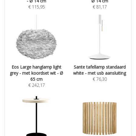
- Ø 14 cm
Ø 14 cm
€
115,95
€
81,17
Eos Large hanglamp light
Sante tafellamp standaard
grey - met koordset wit - Ø
white - met usb aansluiting
65 cm
€
76,30
€
242,17