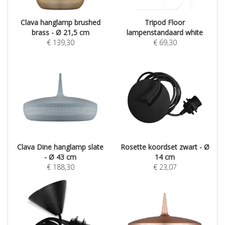
Clava hanglamp brushed
Tripod Floor
brass - Ø 21,5 cm
lampenstandaard white
€
139,30
€
69,30
Clava Dine hanglamp slate
Rosette koordset zwart - Ø
- Ø 43 cm
14 cm
€
188,30
€
23,07