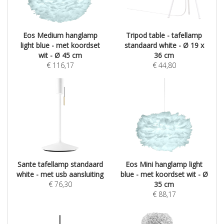
Eos Medium hanglamp
Tripod table - tafellamp
light blue - met koordset
standaard white - Ø 19 x
wit - Ø 45 cm
36 cm
€
116,17
€
44,80
Sante tafellamp standaard
Eos Mini hanglamp light
white - met usb aansluiting
blue - met koordset wit - Ø
€
76,30
35 cm
€
88,17