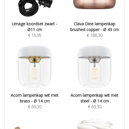
Umage koordset zwart -
Clava Dine lampenkap
Ø11 cm
brushed copper - Ø 43 cm
€
16,95
€
188,30
Acorn lampenkap wit met
Acorn lampenkap wit met
brass - Ø 14 cm
steel - Ø 14 cm
€
69,30
€
69,30