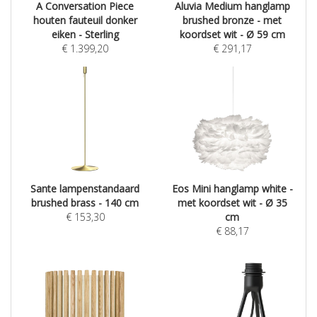
A Conversation Piece
Aluvia Medium hanglamp
houten fauteuil donker
brushed bronze - met
eiken - Sterling
koordset wit - Ø 59 cm
€
1.399,20
€
291,17
Sante lampenstandaard
Eos Mini hanglamp white -
brushed brass - 140 cm
met koordset wit - Ø 35
€
153,30
cm
€
88,17