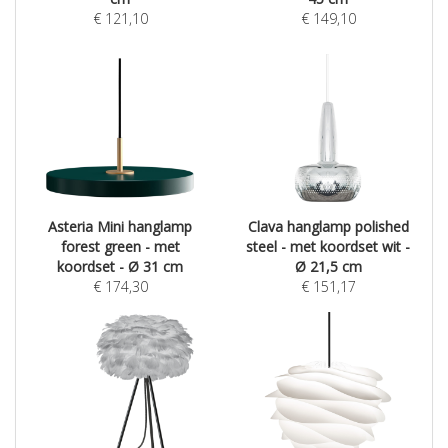
€
121,10
€
149,10
Asteria Mini hanglamp
Clava hanglamp polished
forest green - met
steel - met koordset wit -
koordset - Ø 31 cm
Ø 21,5 cm
€
174,30
€
151,17