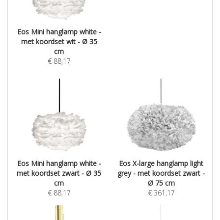
Eos Mini hanglamp white -
met koordset wit - Ø 35
cm
€
88,17
Eos Mini hanglamp white -
Eos X-large hanglamp light
met koordset zwart - Ø 35
grey - met koordset zwart -
cm
Ø 75 cm
€
88,17
€
361,17