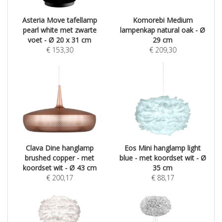
Asteria Move tafellamp
Komorebi Medium
pearl white met zwarte
lampenkap natural oak - Ø
voet - Ø 20 x 31 cm
29 cm
€
153,30
€
209,30
Clava Dine hanglamp
Eos Mini hanglamp light
brushed copper - met
blue - met koordset wit - Ø
koordset wit - Ø 43 cm
35 cm
€
200,17
€
88,17