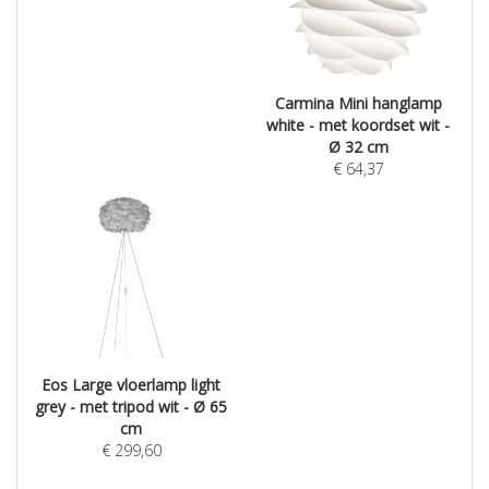
Carmina Mini hanglamp
white - met koordset wit -
Ø 32 cm
€
64,37
Eos Large vloerlamp light
grey - met tripod wit - Ø 65
cm
€
299,60