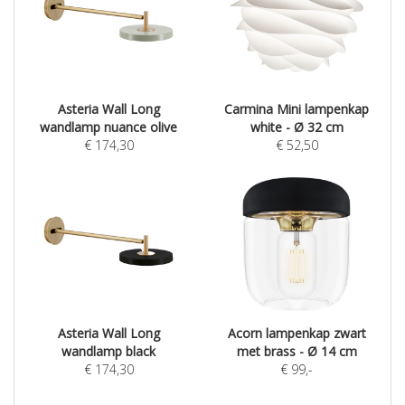
Asteria Wall Long
Carmina Mini lampenkap
wandlamp nuance olive
white - Ø 32 cm
€
174,30
€
52,50
Asteria Wall Long
Acorn lampenkap zwart
wandlamp black
met brass - Ø 14 cm
€
174,30
€
99
,-