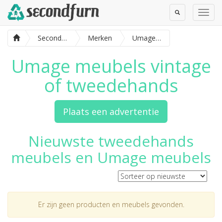
Toggle
Toggl
Search
Navig
SecondFurn
Merken
Umage meubels
Umage meubels vintage
of tweedehands
Plaats een advertentie
Nieuwste tweedehands
meubels en Umage meubels
Er zijn geen producten en meubels gevonden.