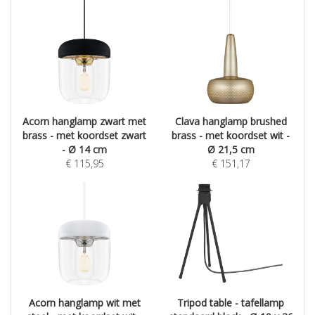
Acorn hanglamp zwart met
Clava hanglamp brushed
brass - met koordset zwart
brass - met koordset wit -
- Ø 14 cm
Ø 21,5 cm
€
115,95
€
151,17
Acorn hanglamp wit met
Tripod table - tafellamp