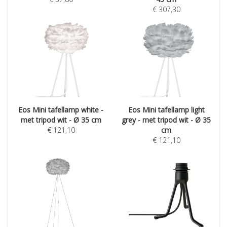
€
307,30
Eos Mini tafellamp white -
Eos Mini tafellamp light
met tripod wit - Ø 35 cm
grey - met tripod wit - Ø 35
€
121,10
cm
€
121,10