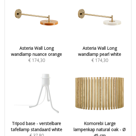
Asteria Wall Long
Asteria Wall Long
wandlamp nuance orange
wandlamp pearl white
€
174,30
€
174,30
Tripod base - verstelbare
Komorebi Large
tafellamp standaard white
lampenkap natural oak - Ø
€
37,80
45 cm