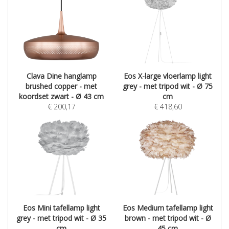
Clava Dine hanglamp
Eos X-large vloerlamp light
brushed copper - met
grey - met tripod wit - Ø 75
koordset zwart - Ø 43 cm
cm
€
200,17
€
418,60
Eos Mini tafellamp light
Eos Medium tafellamp light
grey - met tripod wit - Ø 35
brown - met tripod wit - Ø
cm
45 cm