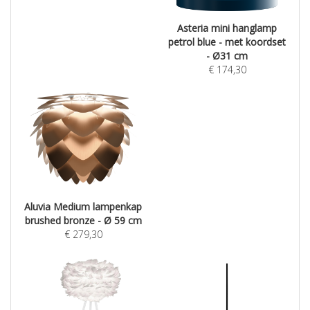
Asteria mini hanglamp
petrol blue - met koordset
- Ø31 cm
€
174,30
Aluvia Medium lampenkap
brushed bronze - Ø 59 cm
€
279,30