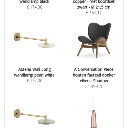
wandlamp black
copper - met koordset
€
174,30
zwart - Ø 21,5 cm
€
151,17
Asteria Wall Long
A Conversation Piece
wandlamp pearl white
houten fauteuil donker
€
174,30
eiken - Shadow
€
1.399,20