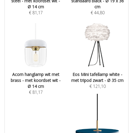
steel - met koordset wit -
standaard black - Ø 19 x 36
Ø 14 cm
cm
€
81,17
€
44,80
Acorn hanglamp wit met
Eos Mini tafellamp white -
brass - met koordset wit -
met tripod zwart - Ø 35 cm
Ø 14 cm
€
121,10
€
81,17