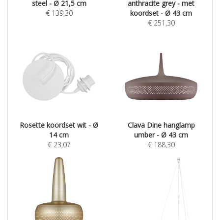
steel - Ø 21,5 cm
anthracite grey - met
€
139,30
koordset - Ø 43 cm
€
251,30
Rosette koordset wit - Ø
Clava Dine hanglamp
14 cm
umber - Ø 43 cm
€
23,07
€
188,30