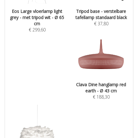
Eos Large vloerlamp light
Tripod base - verstelbare
grey - met tripod wit - Ø 65
tafellamp standaard black
cm
€
37,80
€
299,60
Clava Dine hanglamp red
earth - Ø 43 cm
€
188,30