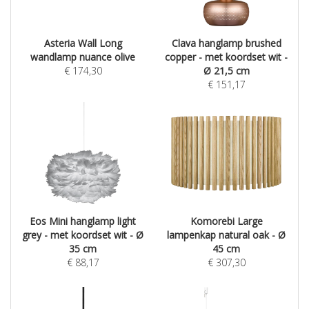
Asteria Wall Long
Clava hanglamp brushed
wandlamp nuance olive
copper - met koordset wit -
€
174,30
Ø 21,5 cm
€
151,17
Eos Mini hanglamp light
Komorebi Large
grey - met koordset wit - Ø
lampenkap natural oak - Ø
35 cm
45 cm
€
88,17
€
307,30