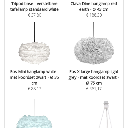
Tripod base - verstelbare
Clava Dine hanglamp red
tafellamp standaard white
earth - Ø 43 cm
€
37,80
€
188,30
Eos Mini hanglamp white -
Eos X-large hanglamp light
met koordset zwart - Ø 35
grey - met koordset zwart -
cm
Ø 75 cm
€
88,17
€
361,17