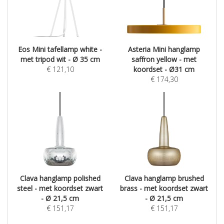
Eos Mini tafellamp white -
Asteria Mini hanglamp
met tripod wit - Ø 35 cm
saffron yellow - met
€
121,10
koordset - Ø31 cm
€
174,30
Clava hanglamp polished
Clava hanglamp brushed
steel - met koordset zwart
brass - met koordset zwart
- Ø 21,5 cm
- Ø 21,5 cm
€
151,17
€
151,17