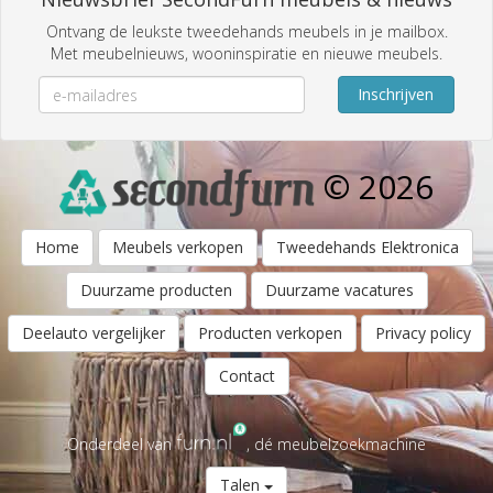
Ontvang de leukste tweedehands meubels in je mailbox.
Met meubelnieuws, wooninspiratie en nieuwe meubels.
Inschrijven
© 2026
Home
Meubels verkopen
Tweedehands Elektronica
Duurzame producten
Duurzame vacatures
Deelauto vergelijker
Producten verkopen
Privacy policy
Contact
Onderdeel van
, dé meubelzoekmachine
Talen