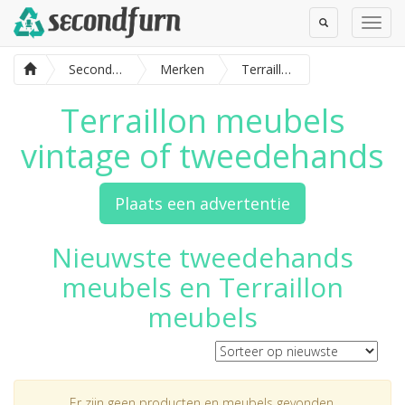
Toggle
Toggl
Search
Navig
SecondFurn
Merken
Terraillon meubels
Terraillon meubels
vintage of tweedehands
Plaats een advertentie
Nieuwste tweedehands
meubels en Terraillon
meubels
Er zijn geen producten en meubels gevonden.