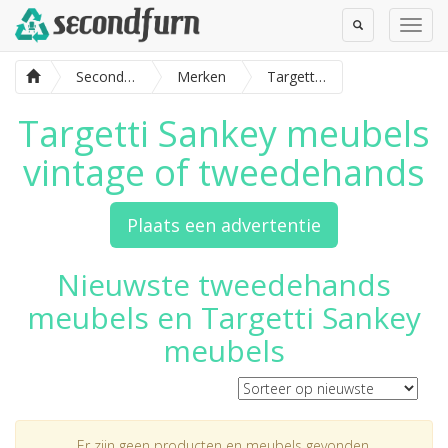
Toggle
Toggl
Search
Navig
SecondFurn
Merken
Targetti Sankey meubels
Targetti Sankey meubels
vintage of tweedehands
Plaats een advertentie
Nieuwste tweedehands
meubels en Targetti Sankey
meubels
Er zijn geen producten en meubels gevonden.