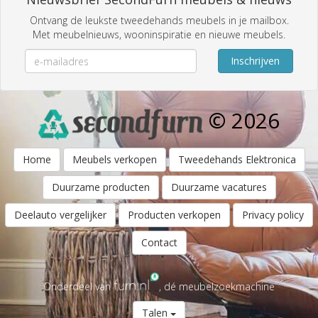
Ontvang de leukste tweedehands meubels in je mailbox.
Met meubelnieuws, wooninspiratie en nieuwe meubels.
Inschrijven
© 2026
Home
Meubels verkopen
Tweedehands Elektronica
Duurzame producten
Duurzame vacatures
Deelauto vergelijker
Producten verkopen
Privacy policy
Contact
Onderdeel van
, dé meubelzoekmachine
Talen