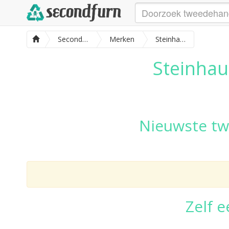
SecondFurn
Merken
Steinhauer meubels
Steinhau
Nieuwste tw
Zelf 