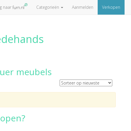
ug naar
Categorieën
Aanmelden
Verkopen
eedehands
auer meubels
kopen?