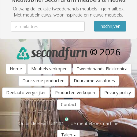
Ontvang de leukste tweedehands meubels in je mailbox.
Met meubelnieuws, wooninspiratie en nieuwe meubels.
Inschrijven
© 2026
Home
Meubels verkopen
Tweedehands Elektronica
Duurzame producten
Duurzame vacatures
Deelauto vergelijker
Producten verkopen
Privacy policy
Contact
Onderdeel van
, dé meubelzoekmachine
Talen