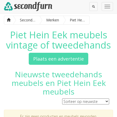
Toggle
Toggl
Search
Navig
SecondFurn
Merken
Piet Hein Eek meubels
Piet Hein Eek meubels
vintage of tweedehands
Plaats een advertentie
Nieuwste tweedehands
meubels en Piet Hein Eek
meubels
Er zijn geen producten en meubels gevonden.