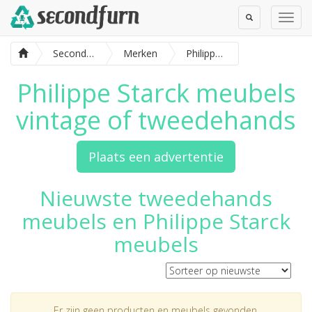
Toggle
Toggl
Search
Navig
SecondFurn
Merken
Philippe Starck meubels
Philippe Starck meubels
vintage of tweedehands
Plaats een advertentie
Nieuwste tweedehands
meubels en Philippe Starck
meubels
Er zijn geen producten en meubels gevonden.