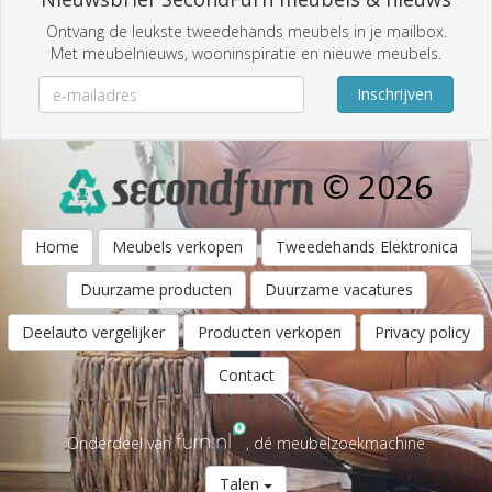
Ontvang de leukste tweedehands meubels in je mailbox.
Met meubelnieuws, wooninspiratie en nieuwe meubels.
Inschrijven
© 2026
Home
Meubels verkopen
Tweedehands Elektronica
Duurzame producten
Duurzame vacatures
Deelauto vergelijker
Producten verkopen
Privacy policy
Contact
Onderdeel van
, dé meubelzoekmachine
Talen