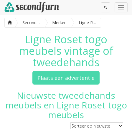
Toggle
Toggl
Search
Navig
SecondFurn
Merken
Ligne Roset togo meubels
Ligne Roset togo
meubels vintage of
tweedehands
Plaats een advertentie
Nieuwste tweedehands
meubels en Ligne Roset togo
meubels