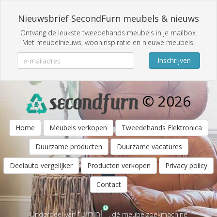
Nieuwsbrief SecondFurn meubels & nieuws
Ontvang de leukste tweedehands meubels in je mailbox.
Met meubelnieuws, wooninspiratie en nieuwe meubels.
Inschrijven
© 2026
Home
Meubels verkopen
Tweedehands Elektronica
Duurzame producten
Duurzame vacatures
Deelauto vergelijker
Producten verkopen
Privacy policy
Contact
Onderdeel van
, dé meubelzoekmachine