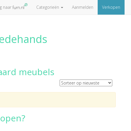
ug naar
Categorieën
Aanmelden
Verkopen
eedehands
aard meubels
kopen?