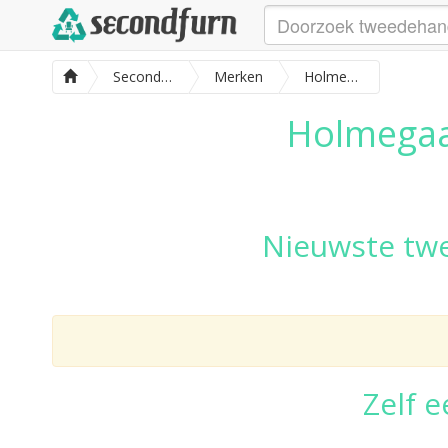
SecondFurn
Merken
Holmegaard meubels
Holmegaa
Nieuwste tw
Zelf 