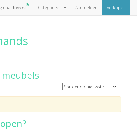
ug naar
Categorieën
Aanmelden
Verkopen
ehands
 meubels
kopen?