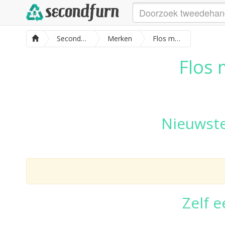
SecondFurn
Merken
Flos meubels
Flos 
Nieuwst
Zelf 