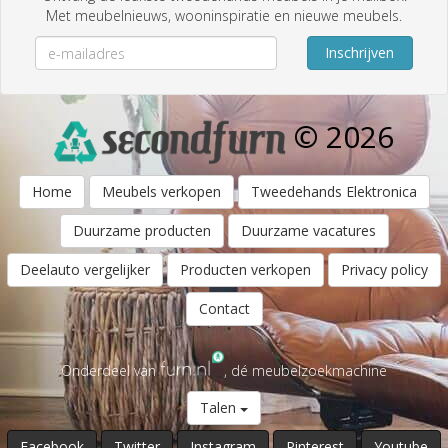
Met meubelnieuws, wooninspiratie en nieuwe meubels.
Inschrijven
© 2026
Home
Meubels verkopen
Tweedehands Elektronica
Duurzame producten
Duurzame vacatures
Deelauto vergelijker
Producten verkopen
Privacy policy
Contact
Onderdeel van
, dé meubelzoekmachine
Talen
Facebook
Twitter
Instagram
Pinterest
Youtube