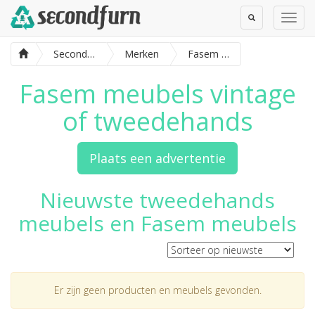
Toggle
Toggl
Search
Navig
SecondFurn
Merken
Fasem meubels
Fasem meubels vintage
of tweedehands
Plaats een advertentie
Nieuwste tweedehands
meubels en Fasem meubels
Er zijn geen producten en meubels gevonden.