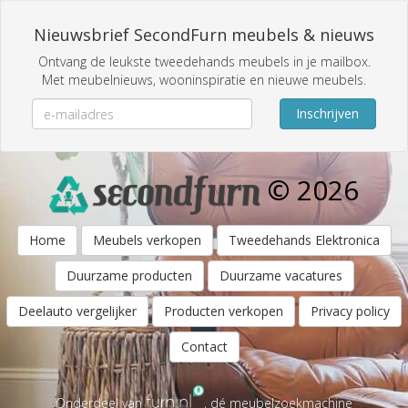
Nieuwsbrief SecondFurn meubels & nieuws
Ontvang de leukste tweedehands meubels in je mailbox.
Met meubelnieuws, wooninspiratie en nieuwe meubels.
Inschrijven
© 2026
Home
Meubels verkopen
Tweedehands Elektronica
Duurzame producten
Duurzame vacatures
Deelauto vergelijker
Producten verkopen
Privacy policy
Contact
Onderdeel van
, dé meubelzoekmachine