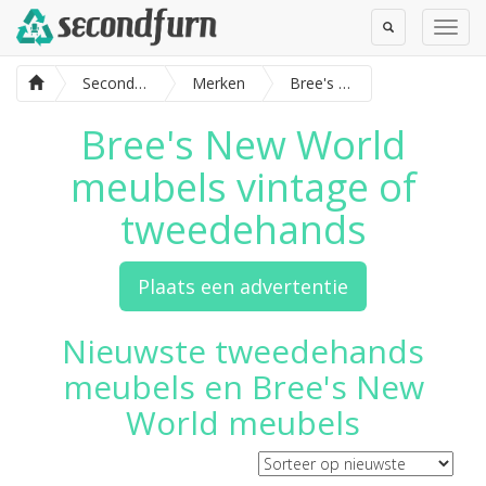
Toggle
Toggl
Search
Navig
SecondFurn
Merken
Bree's New World meubels
Bree's New World
meubels vintage of
tweedehands
Plaats een advertentie
Nieuwste tweedehands
meubels en Bree's New
World meubels