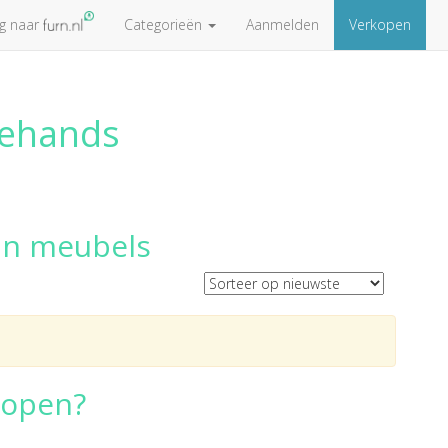
ug naar
Categorieën
Aanmelden
Verkopen
dehands
in meubels
kopen?