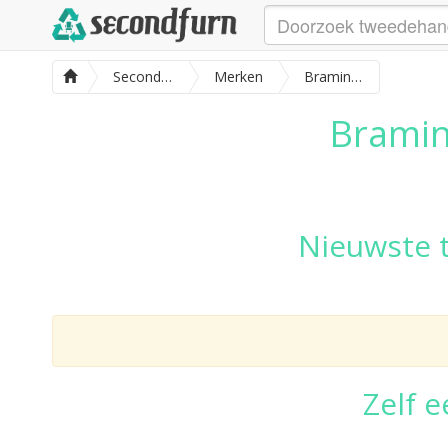
SecondFurn
Merken
Bramin meubels
Bramin
Nieuwste 
Zelf 