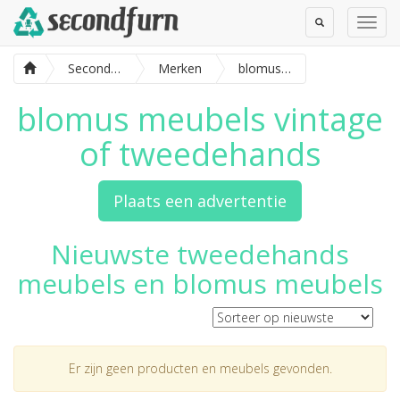
Toggle
Toggl
Search
Navig
SecondFurn
Merken
blomus meubels
blomus meubels vintage
of tweedehands
Plaats een advertentie
Nieuwste tweedehands
meubels en blomus meubels
Er zijn geen producten en meubels gevonden.