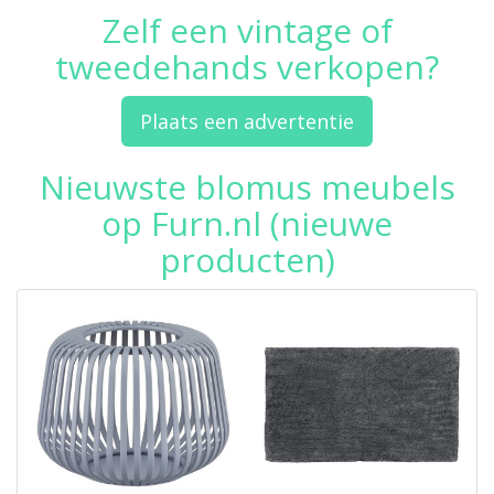
Zelf een vintage of
tweedehands verkopen?
Plaats een advertentie
Nieuwste blomus meubels
op Furn.nl (nieuwe
producten)