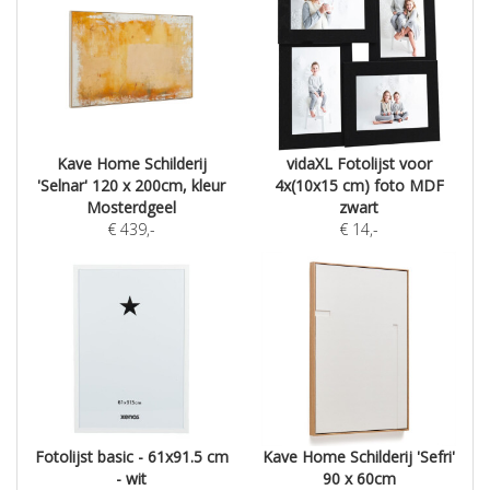
Kave Home Schilderij
vidaXL Fotolijst voor
'Selnar' 120 x 200cm, kleur
4x(10x15 cm) foto MDF
Mosterdgeel
zwart
€
439
,-
€
14
,-
Fotolijst basic - 61x91.5 cm
Kave Home Schilderij 'Sefri'
- wit
90 x 60cm