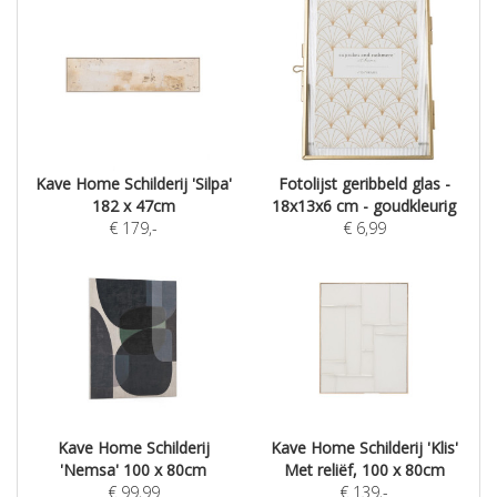
Kave Home Schilderij 'Silpa'
Fotolijst geribbeld glas -
182 x 47cm
18x13x6 cm - goudkleurig
€
179
,-
€
6,99
Kave Home Schilderij
Kave Home Schilderij 'Klis'
'Nemsa' 100 x 80cm
Met reliëf, 100 x 80cm
€
99,99
€
139
,-