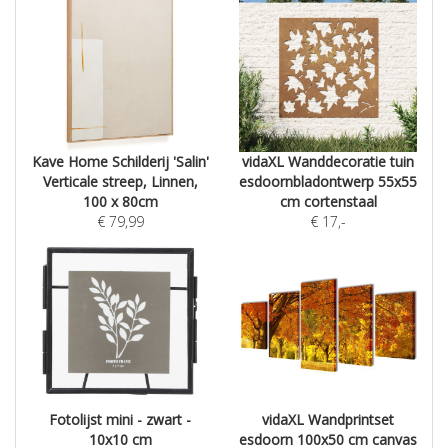
Kave Home Schilderij 'Salin'
vidaXL Wanddecoratie tuin
Verticale streep, Linnen,
esdoornbladontwerp 55x55
100 x 80cm
cm cortenstaal
€
79,99
€
17
,-
Fotolijst mini - zwart -
vidaXL Wandprintset
10x10 cm
esdoorn 100x50 cm canvas