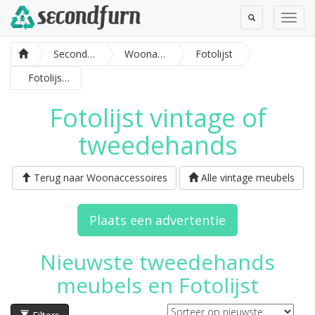
Toggle
Toggl
Search
Navig
SecondFurn
Woonaccessoires
Fotolijst
Fotolijsten met houten rand inclusief botanische print
Fotolijst vintage of
tweedehands
Terug naar Woonaccessoires
Alle vintage meubels
Plaats een advertentie
Nieuwste tweedehands
meubels en Fotolijst