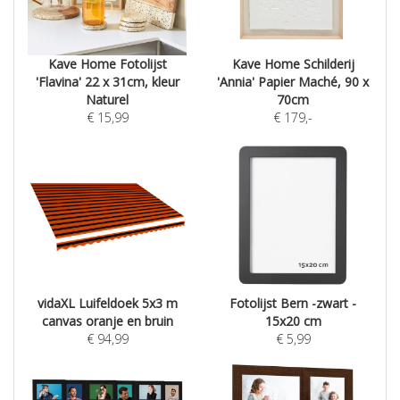
Kave Home Fotolijst
Kave Home Schilderij
'Flavina' 22 x 31cm, kleur
'Annia' Papier Maché, 90 x
Naturel
70cm
€
15,99
€
179
,-
vidaXL Luifeldoek 5x3 m
Fotolijst Bern -zwart -
canvas oranje en bruin
15x20 cm
€
94,99
€
5,99