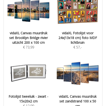
vidaXL Canvas muurdruk
vidaXL Fotolijst voor
set Brooklyn Bridge rivier
24x(13x18 cm) foto MDF
uitzicht 200 x 100 cm
lichtbruin
€
73,99
€
57
,-
Fotolijst tweeluik - zwart -
vidaXL Canvas muurdruk
15x20x2 cm
set zandstrand 100 x 50
€
12,99
cm