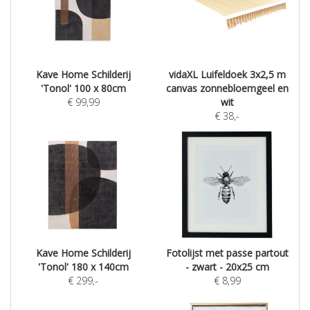
Kave Home Schilderij
vidaXL Luifeldoek 3x2,5 m
'Tonol' 100 x 80cm
canvas zonnebloemgeel en
€
99,99
wit
€
38
,-
Kave Home Schilderij
Fotolijst met passe partout
'Tonol' 180 x 140cm
- zwart - 20x25 cm
€
299
,-
€
8,99