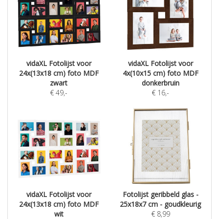
vidaXL Fotolijst voor
vidaXL Fotolijst voor
24x(13x18 cm) foto MDF
4x(10x15 cm) foto MDF
zwart
donkerbruin
€
49
,-
€
16
,-
vidaXL Fotolijst voor
Fotolijst geribbeld glas -
24x(13x18 cm) foto MDF
25x18x7 cm - goudkleurig
wit
€
8,99