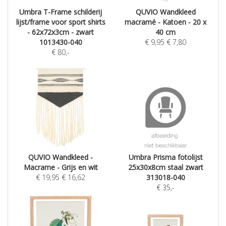
Umbra T-Frame schilderij
QUVIO Wandkleed
lijst/frame voor sport shirts
macramé - Katoen - 20 x
- 62x72x3cm - zwart
40 cm
1013430-040
€
9,95
€
7,80
€
80
,-
QUVIO Wandkleed -
Umbra Prisma fotolijst
Macrame - Grijs en wit
25x30x8cm staal zwart
€
19,95
€
16,62
313018-040
€
35
,-