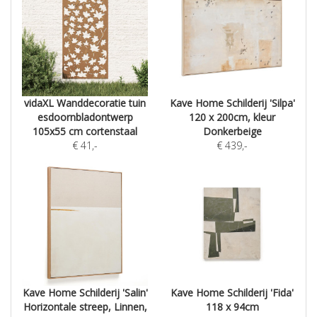
vidaXL Wanddecoratie tuin
Kave Home Schilderij 'Silpa'
esdoornbladontwerp
120 x 200cm, kleur
105x55 cm cortenstaal
Donkerbeige
€
41
,-
€
439
,-
Kave Home Schilderij 'Salin'
Kave Home Schilderij 'Fida'
Horizontale streep, Linnen,
118 x 94cm