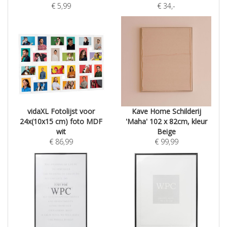
€
5,99
€
34
,-
vidaXL Fotolijst voor
Kave Home Schilderij
24x(10x15 cm) foto MDF
'Maha' 102 x 82cm, kleur
wit
Beige
€
86,99
€
99,99