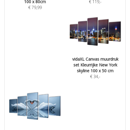
100 x 80cm
€
119
,-
€
79,99
vidaXL Canvas muurdruk
set Kleurrijke New York
skyline 100 x 50 cm
€
34
,-