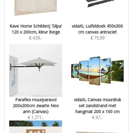
Kave Home Schilderij 'Silpa'
vidaXL Luifeldoek 450x300
120 x 200cm, kleur Beige
cm canvas antraciet
€
439
,-
€
75,99
Paraflex muurparasol
vidaXL Canvas muurdruk
200x200cm zwarte Neo
set zandstrand met
arm (Canvas)
hangmat 200 x 100 cm
€
1.271
,-
€
47
,-