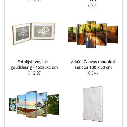
€
32
,-
Fotolijst tweeluik -
vidaXL Canvas muurdruk
goudkleurig - 15x20x2 cm
set bos 100 x 50 cm
€
12,99
€
34
,-