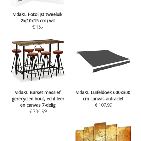
vidaXL Fotolijst tweeluik
2x(10x15 cm) wit
€
15
,-
vidaXL Barset massief
vidaXL Luifeldoek 600x300
gerecycled hout, echt leer
cm canvas antraciet
en canvas 7-delig
€
107,99
€
734,99