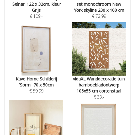
'Selnar' 122 x 32cm, kleur
set monochroom New
Grijs
York skyline 200 x 100 cm
€
109
,-
€
72,99
Kave Home Schilderij
vidaXL Wanddecoratie tuin
'Sormi' 70 x 50cm
bamboebladontwerp
€
59,99
105x55 cm cortenstaal
€
33
,-